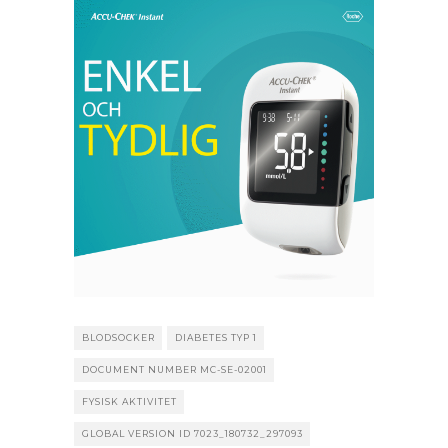
BLODSOCKER
DIABETES TYP 1
DOCUMENT NUMBER MC-SE-02001
FYSISK AKTIVITET
GLOBAL VERSION ID 7023_180732_297093