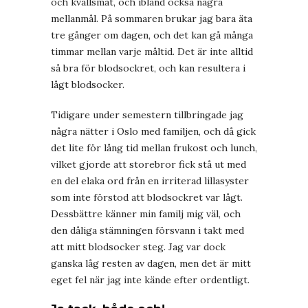
och kvällsmat, och ibland också några
mellanmål. På sommaren brukar jag bara äta
tre gånger om dagen, och det kan gå många
timmar mellan varje måltid. Det är inte alltid
så bra för blodsockret, och kan resultera i
lågt blodsocker.
Tidigare under semestern tillbringade jag
några nätter i Oslo med familjen, och då gick
det lite för lång tid mellan frukost och lunch,
vilket gjorde att storebror fick stå ut med
en del elaka ord från en irriterad lillasyster
som inte förstod att blodsockret var lågt.
Dessbättre känner min familj mig väl, och
den dåliga stämningen försvann i takt med
att mitt blodsocker steg. Jag var dock
ganska låg resten av dagen, men det är mitt
eget fel när jag inte kände efter ordentligt.