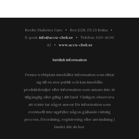
Roche Diabetes Care • Box 1228, 171 23 Solna •
E-post:
info@accu-chek.se
• Telefon: 020-41 00
42 •
www.accu-chek.se
Juridisk information
Denna webbplats innehåller information som riktar
sig till en stor publik och kan innehålla
produktdetaljer eller information som annars inte är
tillgänglig eller giltig i ditt land. Vänligen observera
att vi inte tar något ansvar för information som
eventuellt inte uppfyller någon gällande rättslig
process, förordning, registrering eller användning i
landet där du bor.