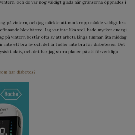
 vintern, och de var nog väldigt glada när gränserna öppnades i
ång på vintern, och jag märkte att min kropp mådde väldigt bra
befinnande blev bättre. Jag var inte lika stel, hade mycket energi
ag på vintern består ofta av att arbeta långa timmar, äta middag
 inte ett bra liv och det är heller inte bra för diabetesen. Det
ysiskt aktiv, och det har jag stora planer på att förverkliga
som har diabetes?