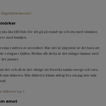
 långtidsblodsocker
 mörker
 ska åka till Oslo för att gå på stand-up och äta med väninnor,
rer med familjen.
ta redan i mitten av november. När det är julpyntat är det bara att
nde i stugan i fjällen. Mellan allt detta är det många timmar med
 det januari.
n del, och då är det viktigt att försöka samla energi och vara
ch min diabetes. Min diabetes känns aldrig bra om jag inte mår
tuff.
m diabetes typ 1
ram emot