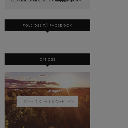
Klicka här för läsa vår personuppgiftspolicy.
FÖLJ OSS PÅ FACEBOOK
OM OSS