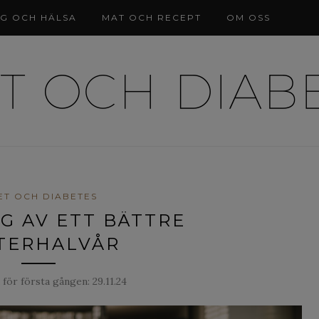
NG OCH HÄLSA
MAT OCH RECEPT
OM OSS
ET OCH DIABETES
G AV ETT BÄTTRE
TERHALVÅR
 för första gången:
29.11.24