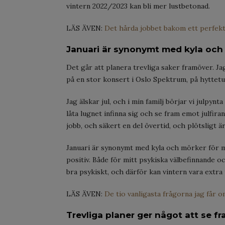
vintern 2022/2023 kan bli mer lustbetonad.
LÄS ÄVEN:
Det hårda jobbet bakom ett perfekt
Januari är synonymt med kyla och
Det går att planera trevliga saker framöver. Jag
på en stor konsert i Oslo Spektrum, på hyttetu
Jag älskar jul, och i min familj börjar vi julpyn
låta lugnet infinna sig och se fram emot julfira
jobb, och säkert en del övertid, och plötsligt är
Januari är synonymt med kyla och mörker för mi
positiv. Både för mitt psykiska välbefinnande o
bra psykiskt, och därför kan vintern vara extra 
LÄS ÄVEN:
De tio vanligasta frågorna jag får o
Trevliga planer ger något att se f