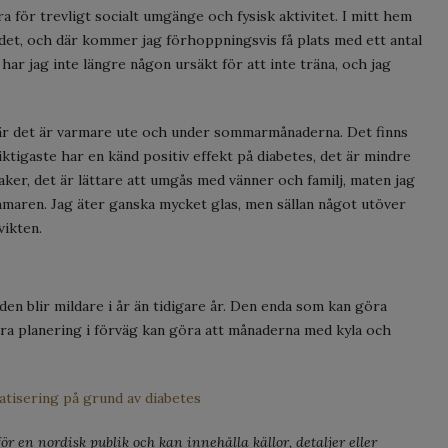
ra för trevligt socialt umgänge och fysisk aktivitet. I mitt hem
rådet, och där kommer jag förhoppningsvis få plats med ett antal
har jag inte längre någon ursäkt för att inte träna, och jag
när det är varmare ute och under sommarmånaderna. Det finns
ktigaste har en känd positiv effekt på diabetes, det är mindre
aker, det är lättare att umgås med vänner och familj, maten jag
mmaren. Jag äter ganska mycket glas, men sällan något utöver
vikten.
den blir mildare i år än tidigare år. Den enda som kan göra
 bra planering i förväg kan göra att månaderna med kyla och
atisering på grund av diabetes
r en nordisk publik och kan innehålla källor, detaljer eller