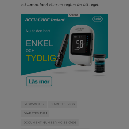
ett annat land eller en region än ditt eget.
BLODSOCKER
DIABETES BLOG
DIABETES TYP 1
DOCUMENT NUMBER MC-SE-01609