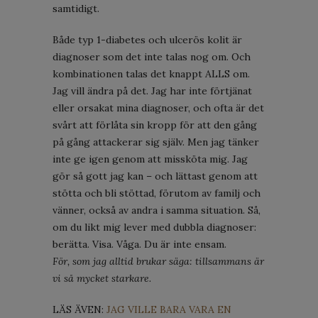
samtidigt.
Både typ 1-diabetes och ulcerös kolit är
diagnoser som det inte talas nog om. Och
kombinationen talas det knappt ALLS om.
Jag vill ändra på det. Jag har inte förtjänat
eller orsakat mina diagnoser, och ofta är det
svårt att förlåta sin kropp för att den gång
på gång attackerar sig själv. Men jag tänker
inte ge igen genom att missköta mig. Jag
gör så gott jag kan – och lättast genom att
stötta och bli stöttad, förutom av familj och
vänner, också av andra i samma situation. Så,
om du likt mig lever med dubbla diagnoser:
berätta. Visa. Våga. Du är inte ensam.
För, som jag alltid brukar säga: tillsammans är
vi så mycket starkare.
LÄS ÄVEN:
JAG VILLE BARA VARA EN