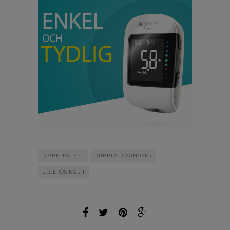
DIABETES TYP 1
DUBBLA DIAGNOSER
ULCERÖS KOLIT