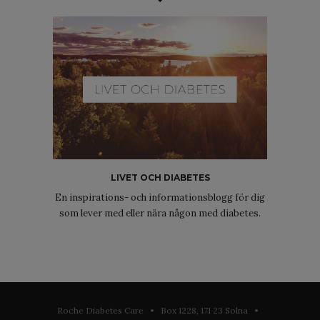
LIVET OCH DIABETES
En inspirations- och informationsblogg för dig
som lever med eller nära någon med diabetes.
Roche Diabetes Care • Box 1228, 171 23 Solna •