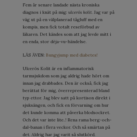
Fem år senare landade nästa kroniska
diagnos i knät på mig:
ulcerös kolit
. Jag var på
väg ut på en välplanerad tågluff med en
kompis, men fick totalt reseförbud av
läkaren. Det kändes som att jag levde mitt i
en enda, stor dèja-vu-händelse.
LÄS ÄVEN:
Bungyjump med diabetes!
Ulcerös Kolit är en inflammatorisk
tarmsjukdom som jag aldrig hade hört om
innan jag drabbades. Den är också, fick jag
berättat för mig, överrepresenterad bland
typ ettor. Jag blev satt på kortison direkt i
sjuksängen, och fick en förvarning om hur
det kunde komma att påverka blodsockret.
Och det var inte lite..! Rena rama berg-och-
dal-banan i flera veckor. Och så smärtan på
det. Aldrig har jag varit så slutkörd.