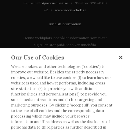
E-post:
info@accu-chek.se
• Telefon: 020-41 00
42 •
www.accu-chek.se
Juridisk information
Denna webbplats innehåller information som riktar
sig till en stor publik och kan innehålla
produktdetaljer eller information som annars inte är
Our Use of Cookies
tillgänglig eller giltig i ditt land. Vänligen observera
att vi inte tar något ansvar för information som
We use cookies and other technologies (“cookies”) to
improve our website. Besides the strictly necessary
eventuellt inte uppfyller någon gällande rättslig
cookies, we would like to use cookies (1) to learn how our
process, förordning, registrering eller användning i
website is used and how it performs, including cross-
landet där du bor.
site statistics, (2) to provide you with additional
functionalities and personalisation (3) to provide you
social media interactions and (4) for targeting and
Roche har inte alltid möjlighet att kvalitetssäkra
marketing purposes. By clicking “Accept all”, you consent
andras inlägg, men kommer att ta bort vilseledande
to the use of all cookies and the corresponding data
eller olämpliga inlägg i möjligaste mån. Vi har inget
processing which may include your browser-
information and IP-address as well as the disclosure of
ansvar för innehållet på externa webbplatser som
personal data to third parties as further described in
det länkas till. Kopiering av material från denna