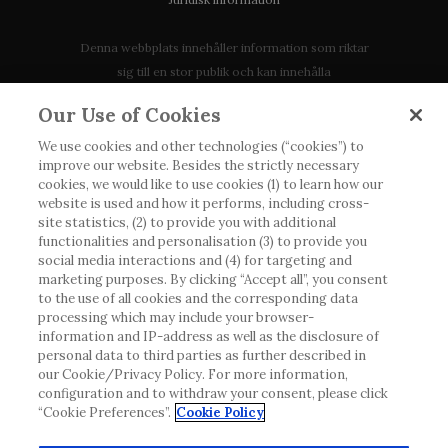
Denna webbplats innehåller information som riktar
sig till en stor publik och kan innehålla
produktdetaljer eller information som annars inte är
Our Use of Cookies
tillgänglig eller giltig i ditt land. Vänligen observera
att vi inte tar något ansvar för information som
We use cookies and other technologies (“cookies”) to
improve our website. Besides the strictly necessary
eventuellt inte uppfyller någon gällande rättslig
cookies, we would like to use cookies (1) to learn how our
process, förordning, registrering eller användning i
website is used and how it performs, including cross-
landet där du bor.
site statistics, (2) to provide you with additional
functionalities and personalisation (3) to provide you
social media interactions and (4) for targeting and
Roche har inte alltid möjlighet att kvalitetssäkra
marketing purposes. By clicking “Accept all”, you consent
andras inlägg, men kommer att ta bort vilseledande
to the use of all cookies and the corresponding data
eller olämpliga inlägg i möjligaste mån. Vi har inget
processing which may include your browser-
ansvar för innehållet på externa webbplatser som
information and IP-address as well as the disclosure of
personal data to third parties as further described in
det länkas till. Kopiering av material från denna
our Cookie/Privacy Policy. For more information,
webbplats för användning någon annanstans är inte
configuration and to withdraw your consent, please click
tillåtet utan överenskommelse. Webbplatsen säljer
“Cookie Preferences”.
Cookie Policy
utrymme till annonsörer, och sådant innehåll är