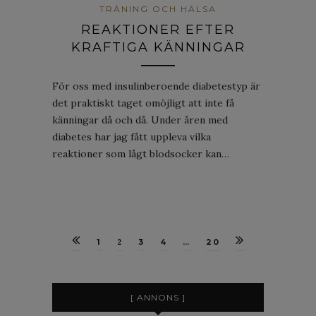
TRÄNING OCH HÄLSA
REAKTIONER EFTER
KRAFTIGA KÄNNINGAR
För oss med insulinberoende diabetestyp är
det praktiskt taget omöjligt att inte få
känningar då och då. Under åren med
diabetes har jag fått uppleva vilka
reaktioner som lågt blodsocker kan…
1
2
3
4
…
20
[ ANNONS ]