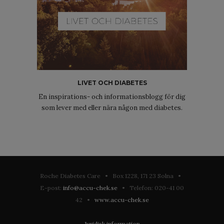
LIVET OCH DIABETES
En inspirations- och informationsblogg för dig
som lever med eller nära någon med diabetes.
Roche Diabetes Care • Box 1228, 171 23 Solna •
E-post:
info@accu-chek.se
• Telefon: 020-41 00
42 •
www.accu-chek.se
Juridisk information