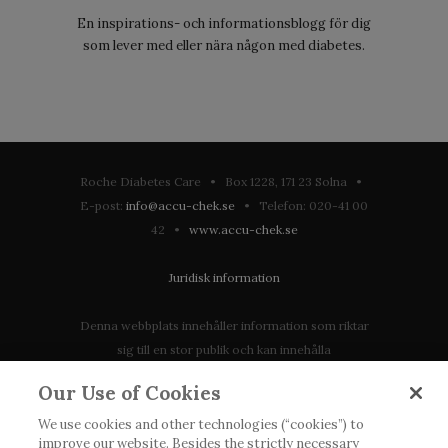
En inspirations- och informationsblogg för dig
som lever med eller nära någon med diabetes.
Roche Diabetes Care • Box 1228, 171 23 Solna •
E-post:
info@accu-chek.se
• Telefon: 020-41 00
42 •
www.accu-chek.se
Juridisk information
Denna webbplats innehåller information som riktar
sig till en stor publik och kan innehålla
produktdetaljer eller information som annars inte är
Our Use of Cookies
tillgänglig eller giltig i ditt land. Vänligen observera
att vi inte tar något ansvar för information som
We use cookies and other technologies (“cookies”) to
improve our website. Besides the strictly necessary
eventuellt inte uppfyller någon gällande rättslig