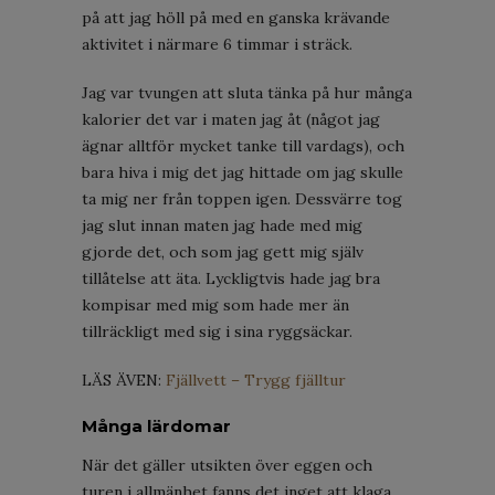
på att jag höll på med en ganska krävande
aktivitet i närmare 6 timmar i sträck.
Jag var tvungen att sluta tänka på hur många
kalorier det var i maten jag åt (något jag
ägnar alltför mycket tanke till vardags), och
bara hiva i mig det jag hittade om jag skulle
ta mig ner från toppen igen. Dessvärre tog
jag slut innan maten jag hade med mig
gjorde det, och som jag gett mig själv
tillåtelse att äta. Lyckligtvis hade jag bra
kompisar med mig som hade mer än
tillräckligt med sig i sina ryggsäckar.
LÄS ÄVEN:
Fjällvett – Trygg fjälltur
Många lärdomar
När det gäller utsikten över eggen och
turen i allmänhet fanns det inget att klaga