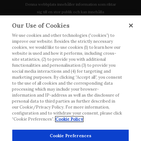
Denna webbplats innehåller information som riktar
sig till en stor publik och kan innehålla
produktdetaljer eller information som annars inte är
Our Use of Cookies
tillgänglig eller giltig i ditt land. Vänligen observera
att vi inte tar något ansvar för information som
We use cookies and other technologies (“cookies”) to
improve our website. Besides the strictly necessary
eventuellt inte uppfyller någon gällande rättslig
cookies, we would like to use cookies (1) to learn how our
process, förordning, registrering eller användning i
website is used and how it performs, including cross-
landet där du bor.
site statistics, (2) to provide you with additional
functionalities and personalisation (3) to provide you
social media interactions and (4) for targeting and
Roche har inte alltid möjlighet att kvalitetssäkra
marketing purposes. By clicking “Accept all”, you consent
andras inlägg, men kommer att ta bort vilseledande
to the use of all cookies and the corresponding data
eller olämpliga inlägg i möjligaste mån. Vi har inget
processing which may include your browser-
ansvar för innehållet på externa webbplatser som
information and IP-address as well as the disclosure of
personal data to third parties as further described in
det länkas till. Kopiering av material från denna
our Cookie/Privacy Policy. For more information,
webbplats för användning någon annanstans är inte
configuration and to withdraw your consent, please click
tillåtet utan överenskommelse. Webbplatsen säljer
“Cookie Preferences”.
Cookie Policy
utrymme till annonsörer, och sådant innehåll är
märkt.
Cookie Preferences
Denna webbplats är inte avsedd att rapportera