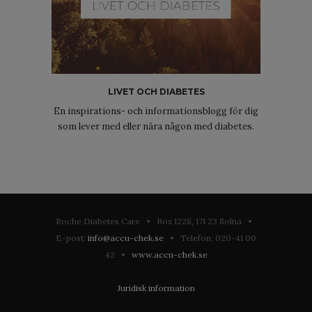
LIVET OCH DIABETES
En inspirations- och informationsblogg för dig
som lever med eller nära någon med diabetes.
Roche Diabetes Care • Box 1228, 171 23 Solna •
E-post:
info@accu-chek.se
• Telefon: 020-41 00
42 •
www.accu-chek.se
Juridisk information