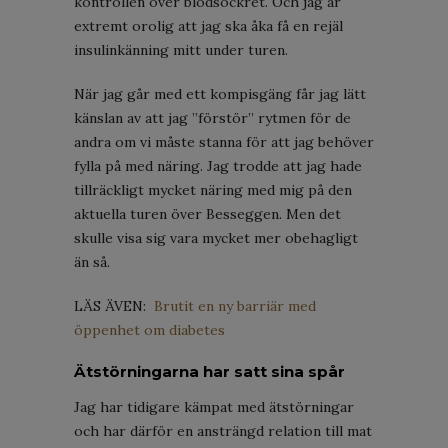
kontrollen över blodsockret. Och jag är
extremt orolig att jag ska åka få en rejäl
insulinkänning mitt under turen.
När jag går med ett kompisgäng får jag lätt
känslan av att jag ”förstör” rytmen för de
andra om vi måste stanna för att jag behöver
fylla på med näring. Jag trodde att jag hade
tillräckligt mycket näring med mig på den
aktuella turen över Besseggen. Men det
skulle visa sig vara mycket mer obehagligt
än så.
LÄS ÄVEN:
Brutit en ny barriär med
öppenhet om diabetes
Ätstörningarna har satt sina spår
Jag har tidigare kämpat med ätstörningar
och har därför en ansträngd relation till mat