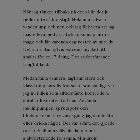
När jag tänker tillbaka på det så är det ju
heller inte så konstigt. Hela min tillvaro
vändes upp och ner, och jag fick veta att jag
måste leva med att sticka insulinsprutor i
mage och lår varenda dag resten av mitt liv.
Det var naturligtvis extremt mycket att
smälta för en 17-åring. Det är fortfarande
tungt ibland.
Medan mina vänners, lagkamraters och
klasskompisars liv fortsatte som vanligt var
jag nu killen som alltid måste kontrollera
antal kolhydrater i all mat. Använda
insulinpumpen, sprutspets och
blodsockermätare varje gång jag skulle äta
eller dricka något. Det var svårt, det gjorde
ont, och all min självkänsla och mitt
självförtroende försvann. Min dröm