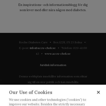
En inspirations- och informationsblogg för dig
som lever med eller nära någon med diabetes.
Roche Diabetes Care • Box 1228, 171 23 Solna •
E-post:
info@accu-chek.se
• Telefon: 020-41 00
42 •
www.accu-chek.se
Juridisk information
Denna webbplats innehåller information som riktar
sig till en stor publik och kan innehålla
produktdetaljer eller information som annars inte är
Our Use of Cookies
tillgänglig eller giltig i ditt land. Vänligen observera
att vi inte tar något ansvar för information som
We use cookies and other technologies (“cookies”) to
improve our website. Besides the strictly necessary
eventuellt inte uppfyller någon gällande rättslig