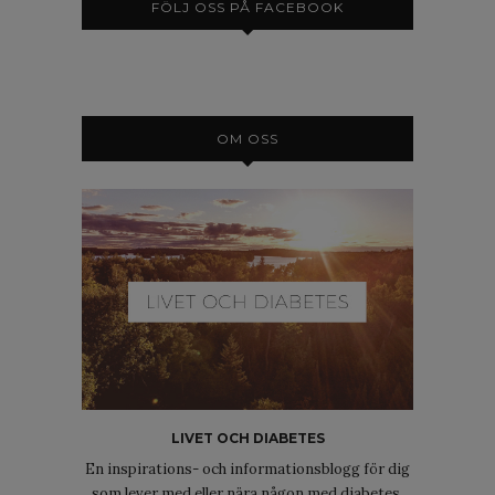
FÖLJ OSS PÅ FACEBOOK
OM OSS
LIVET OCH DIABETES
En inspirations- och informationsblogg för dig
som lever med eller nära någon med diabetes.