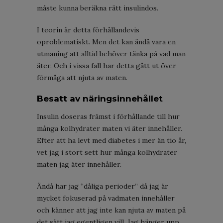
måste kunna beräkna rätt insulindos.
I teorin är detta förhållandevis
oproblematiskt. Men det kan ändå vara en
utmaning att alltid behöver tänka på vad man
äter. Och i vissa fall har detta gått ut över
förmåga att njuta av maten.
Besatt av näringsinnehållet
Insulin doseras främst i förhållande till hur
många kolhydrater maten vi äter innehåller.
Efter att ha levt med diabetes i mer än tio år,
vet jag i stort sett hur många kolhydrater
maten jag äter innehåller.
Ändå har jag “dåliga perioder” då jag är
mycket fokuserad på vadmaten innehåller
och känner att jag inte kan njuta av maten på
det sätt jag egentligen vill. Jag hänger upp