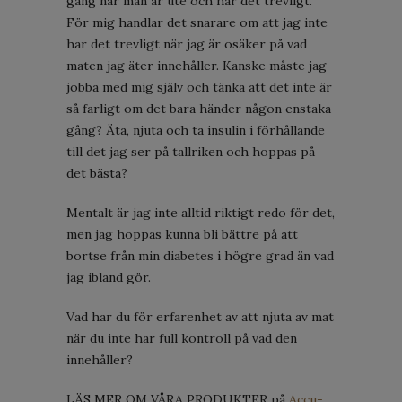
gång när man är ute och har det trevligt.
För mig handlar det snarare om att jag inte
har det trevligt när jag är osäker på vad
maten jag äter innehåller. Kanske måste jag
jobba med mig själv och tänka att det inte är
så farligt om det bara händer någon enstaka
gång? Äta, njuta och ta insulin i förhållande
till det jag ser på tallriken och hoppas på
det bästa?
Mentalt är jag inte alltid riktigt redo för det,
men jag hoppas kunna bli bättre på att
bortse från min diabetes i högre grad än vad
jag ibland gör.
Vad har du för erfarenhet av att njuta av mat
när du inte har full kontroll på vad den
innehåller?
LÄS MER OM VÅRA PRODUKTER på
Accu-