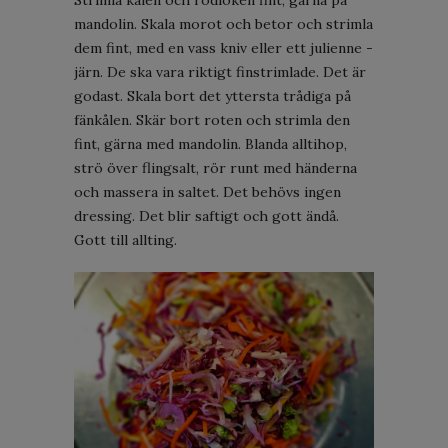
Strimla kålen och rödlöken fint, gärna på
mandolin. Skala morot och betor och strimla
dem fint, med en vass kniv eller ett julienne -
järn. De ska vara riktigt finstrimlade. Det är
godast. Skala bort det yttersta trådiga på
fänkålen. Skär bort roten och strimla den
fint, gärna med mandolin. Blanda alltihop,
strö över flingsalt, rör runt med händerna
och massera in saltet. Det behövs ingen
dressing. Det blir saftigt och gott ändå.
Gott till allting.