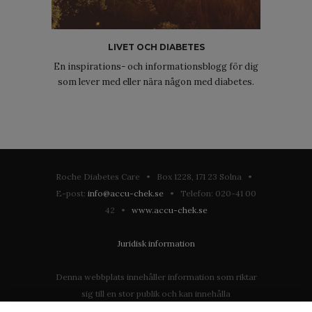
LIVET OCH DIABETES
En inspirations- och informationsblogg för dig
som lever med eller nära någon med diabetes.
Roche Diabetes Care • Box 1228, 171 23 Solna •
E-post:
info@accu-chek.se
• Telefon: 020-41 00
42 •
www.accu-chek.se
Juridisk information
Denna webbplats innehåller information som riktar
sig till en stor publik och kan innehålla
produktdetaljer eller information som annars inte är