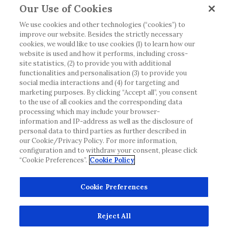
Our Use of Cookies
tillgänglig eller giltig i ditt land. Vänligen observera
att vi inte tar något ansvar för information som
We use cookies and other technologies (“cookies”) to
improve our website. Besides the strictly necessary
eventuellt inte uppfyller någon gällande rättslig
cookies, we would like to use cookies (1) to learn how our
process, förordning, registrering eller användning i
website is used and how it performs, including cross-
landet där du bor.
site statistics, (2) to provide you with additional
functionalities and personalisation (3) to provide you
social media interactions and (4) for targeting and
Roche har inte alltid möjlighet att kvalitetssäkra
marketing purposes. By clicking “Accept all”, you consent
andras inlägg, men kommer att ta bort vilseledande
to the use of all cookies and the corresponding data
eller olämpliga inlägg i möjligaste mån. Vi har inget
processing which may include your browser-
ansvar för innehållet på externa webbplatser som
information and IP-address as well as the disclosure of
personal data to third parties as further described in
det länkas till. Kopiering av material från denna
our Cookie/Privacy Policy. For more information,
webbplats för användning någon annanstans är inte
configuration and to withdraw your consent, please click
tillåtet utan överenskommelse. Webbplatsen säljer
“Cookie Preferences”.
Cookie Policy
utrymme till annonsörer, och sådant innehåll är
märkt.
Cookie Preferences
Denna webbplats är inte avsedd att rapportera
biverkningar eller produktklagomål. Kontakta
Reject All
kundtjänst för att rapportera en händelse.