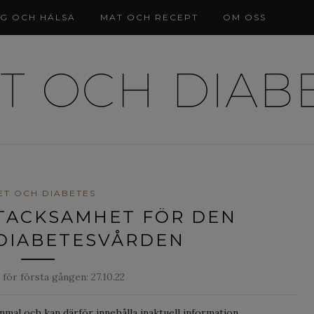
NG OCH HÄLSA
MAT OCH RECEPT
OM OSS
ET OCH DIABETES
N TACKSAMHET FÖR DEN
DIABETESVÅRDEN
 för första gången:
27.10.22
mmal och kan därför innehålla inaktuell information