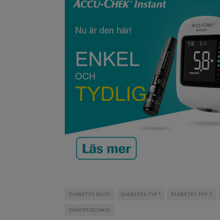
DIABETES BLOG
DIABETES TYP 1
DIABETES TYP 2
VÅRDPERSONAL