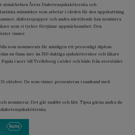
at utmärkelsen Årets Diabetessjuksköterska och
fantastiska människor som arbetar i vården får den uppskattning
esmammor, diabetespappor och andra närstående kan nominera
äkare som vi tycker förtjänar uppmärksamhet. Den
öster vinner.
Alla som nominerats får nämligen ett personligt diplom
 redan nu finns mer än 350 duktiga sjuksköterskor och läkare
ajala i norr till Trelleborg i söder och både från storstäder
 31 oktober. De som vinner presenteras i samband med
 och nominerar. Det går snabbt och lätt. Tipsa gärna andra du
 diabetessjuksköterska.