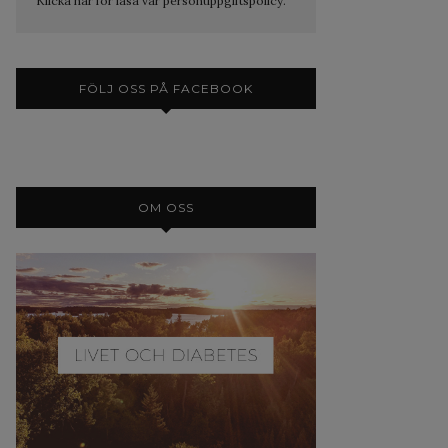
Klicka här för läsa vår personuppgiftspolicy.
FÖLJ OSS PÅ FACEBOOK
OM OSS