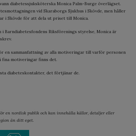
vann diabetessjuksköterska Monica Palm-Burge överlägset.
etesmottagningen vid Skaraborgs Sjukhus i Skövde, men håller
ar i Skövde för att dela ut priset till Monica.
 i Barndiabetesfondens Riksförenings styrelse, Monica är
skrev.
gör en sammanfattning av alla motiveringar till varför personen
å fina motiveringar finns det.
sta diabeteskontakter, det förtjänar de.
r en nordisk publik och kan innehålla källor, detaljer eller
gion än ditt eget.