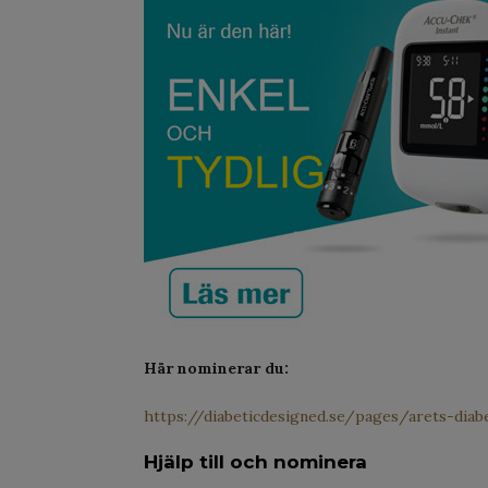
Här nominerar du:
https://diabeticdesigned.se/pages/arets-diab
Hjälp till och nominera