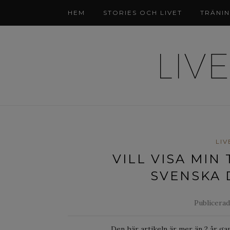
HEM
STORIES OCH LIVET
TRÄNI
LIV
VILL VISA MI
SVENSKA 
Publicerad
Den här artikeln är mer än 2 år ga