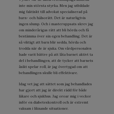
inte min största styrka. Men jag utbildade
mig faktiskt till advokat specialiserad på
barn- och hälsorätt. Det är naturligtvis
ingen slump. Och i masteruppsats skrev jag
om minderårigas rätt att bli hörda och få
bestämma över sin egen behandling. Det är
så viktigt att barn blir sedda, hörda och
trodda när de är sjuka. Om vårdpersonalen
hade varit bättre på att låta barnet aktivt ta
del i behandlingen, att de tycker att barnets
åsikt spelar roll, är jag övertygad om att
behandlingen skulle bli effektivare.
Idag vet jag att sättet som jag behandlades
har gjort att jag är direkt rädd för både
läkare och sjukhus. Jag oroar mig i veckor
inför en diabeteskontroll och är extremt
vaksam i liknande situationer.