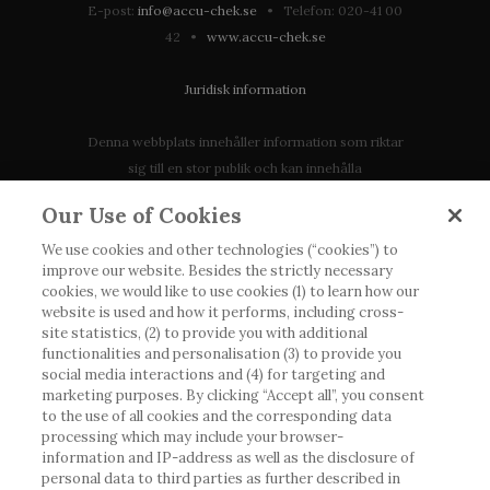
E-post:
info@accu-chek.se
• Telefon: 020-41 00
42 •
www.accu-chek.se
Juridisk information
Denna webbplats innehåller information som riktar
sig till en stor publik och kan innehålla
produktdetaljer eller information som annars inte är
Our Use of Cookies
tillgänglig eller giltig i ditt land. Vänligen observera
att vi inte tar något ansvar för information som
We use cookies and other technologies (“cookies”) to
improve our website. Besides the strictly necessary
eventuellt inte uppfyller någon gällande rättslig
cookies, we would like to use cookies (1) to learn how our
process, förordning, registrering eller användning i
website is used and how it performs, including cross-
landet där du bor.
site statistics, (2) to provide you with additional
functionalities and personalisation (3) to provide you
social media interactions and (4) for targeting and
Roche har inte alltid möjlighet att kvalitetssäkra
marketing purposes. By clicking “Accept all”, you consent
andras inlägg, men kommer att ta bort vilseledande
to the use of all cookies and the corresponding data
eller olämpliga inlägg i möjligaste mån. Vi har inget
processing which may include your browser-
ansvar för innehållet på externa webbplatser som
information and IP-address as well as the disclosure of
personal data to third parties as further described in
det länkas till. Kopiering av material från denna