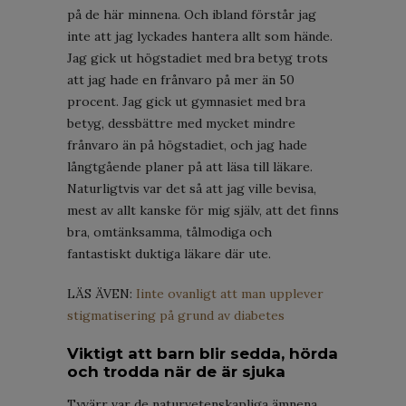
på de här minnena. Och ibland förstår jag
inte att jag lyckades hantera allt som hände.
Jag gick ut högstadiet med bra betyg trots
att jag hade en frånvaro på mer än 50
procent. Jag gick ut gymnasiet med bra
betyg, dessbättre med mycket mindre
frånvaro än på högstadiet, och jag hade
långtgående planer på att läsa till läkare.
Naturligtvis var det så att jag ville bevisa,
mest av allt kanske för mig själv, att det finns
bra, omtänksamma, tålmodiga och
fantastiskt duktiga läkare där ute.
LÄS ÄVEN:
Iinte ovanligt att man upplever
stigmatisering på grund av diabetes
Viktigt att barn blir sedda, hörda
och trodda när de är sjuka
Tyvärr var de naturvetenskapliga ämnena