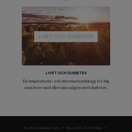
LIVET OCH DIABETES
En inspirations- och informationsblogg för dig
som lever med eller nära någon med diabetes.
Roche Diabetes Care • Box 1228, 171 23 Solna •