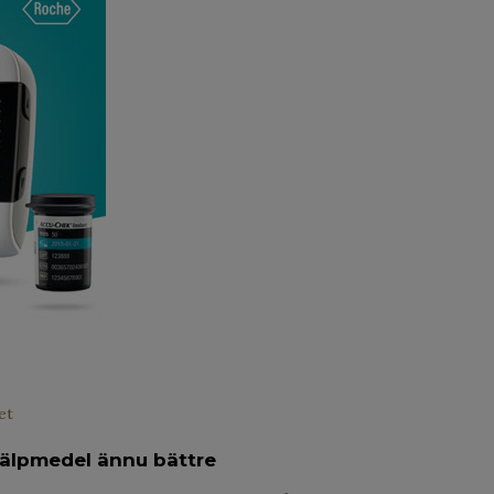
et
jälpmedel ännu bättre