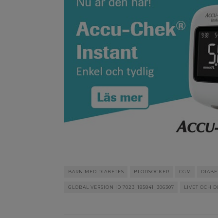
BARN MED DIABETES
BLODSOCKER
CGM
DIABE
GLOBAL VERSION ID 7023_185841_306307
LIVET OCH D