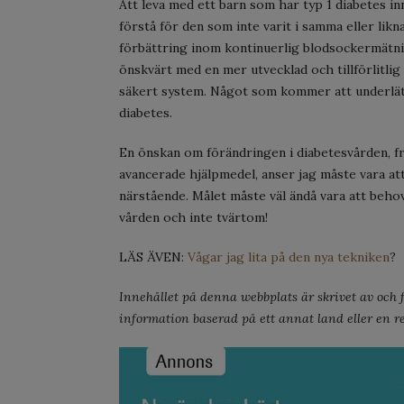
Att leva med ett barn som har typ 1 diabetes in
förstå för den som inte varit i samma eller lik
förbättring inom kontinuerlig blodsockermätnin
önskvärt med en mer utvecklad och tillförlitlig
säkert system. Något som kommer att underlätt
diabetes.
En önskan om förändringen i diabetesvården, f
avancerade hjälpmedel, anser jag måste vara a
närstående. Målet måste väl ändå vara att beho
vården och inte tvärtom!
LÄS ÄVEN:
Vågar jag lita på den nya tekniken
?
Innehållet på denna webbplats är skrivet av och fö
information baserad på ett annat land eller en re