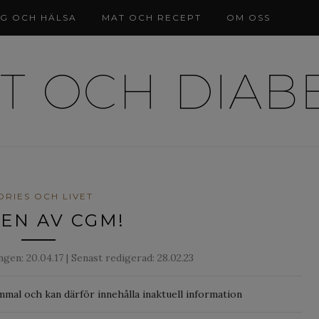
NG OCH HÄLSA
MAT OCH RECEPT
OM OSS
ORIES OCH LIVET
TEN AV CGM!
ången:
20.04.17
| Senast redigerad: 28.02.23
mmal och kan därför innehålla inaktuell information