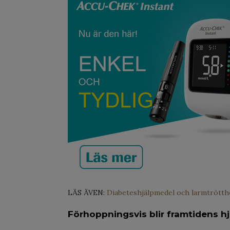
LÄS ÄVEN:
Diabeteshjälpmedel och larmtrötth
Förhoppningsvis blir framtidens h