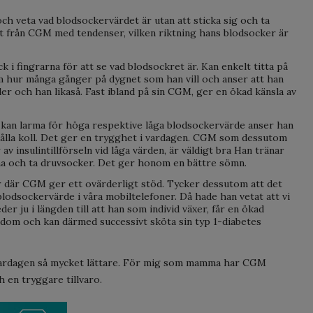
 och veta vad blodsockervärdet är utan att sticka sig och ta
det från CGM med tendenser, vilken riktning hans blodsocker är
 i fingrarna för att se vad blodsockret är. Kan enkelt titta på
hur många gånger på dygnet som han vill och anser att han
er och han likaså. Fast ibland på sin CGM, ger en ökad känsla av
kan larma för höga respektive låga blodsockervärde anser han
hålla koll. Det ger en trygghet i vardagen. CGM som dessutom
av insulintillförseln vid låga värden, är väldigt bra Han tränar
na och ta druvsocker. Det ger honom en bättre sömn.
ar där CGM ger ett ovärderligt stöd. Tycker dessutom att det
blodsockervärde i våra mobiltelefoner. Då hade han vetat att vi
der ju i längden till att han som individ växer, får en ökad
ukdom och kan därmed successivt sköta sin typ 1-diabetes
vardagen så mycket lättare. För mig som mamma har CGM
 en tryggare tillvaro.