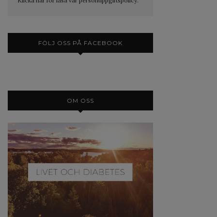
Klicka här för läsa vår personuppgiftspolicy.
FÖLJ OSS PÅ FACEBOOK
OM OSS