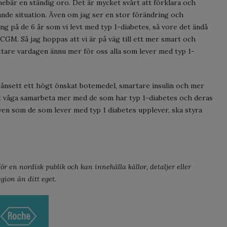
nebär en ständig oro. Det är mycket svårt att förklara och
nande situation. Även om jag ser en stor förändring och
g på de 6 år som vi levt med typ 1-diabetes, så vore det ändå
 CGM. Så jag hoppas att vi är på väg till ett mer smart och
are vardagen ännu mer för oss alla som lever med typ 1-
rånsett ett högt önskat botemedel, smartare insulin och mer
tt våga samarbeta mer med de som har typ 1-diabetes och deras
ven som de som lever med typ 1 diabetes upplever, ska styra
r en nordisk publik och kan innehålla källor, detaljer eller
gion än ditt eget.