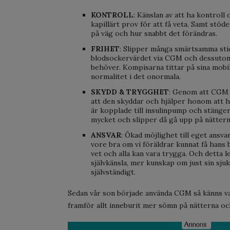
KONTROLL
: Känslan av att ha kontroll
kapillärt prov för att få veta. Samt stö
på väg och hur snabbt det förändras.
FRIHET
: Slipper många smärtsamma stick
blodsockervärdet via CGM och dessutom 
behöver. Kompisarna tittar på sina mobil
normalitet i det onormala.
SKYDD & TRYGGHET
: Genom att CGM 
att den skyddar och hjälper honom att 
är kopplade till insulinpump och stänger 
mycket och slipper då gå upp på nätter
ANSVAR
: Ökad möjlighet till eget ansv
vore bra om vi föräldrar kunnat få hans 
vet och alla kan vara trygga. Och detta le
självkänsla, mer kunskap om just sin sj
självständigt.
Sedan vår son började använda CGM så känns 
framför allt inneburit mer sömn på nätterna och