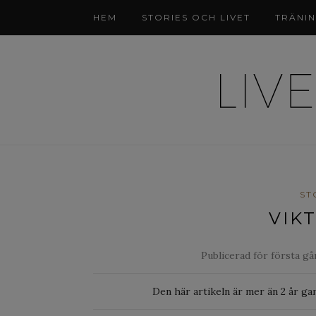
HEM
STORIES OCH LIVET
TRÄNI
ST
VIK
Publicerad för första g
Den här artikeln är mer än 2 år ga