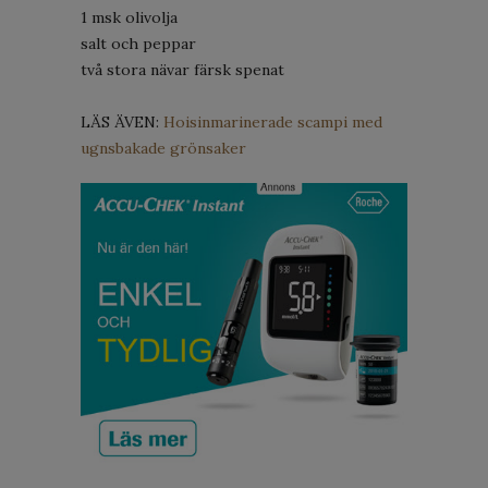
1 msk olivolja
salt och peppar
två stora nävar färsk spenat
LÄS ÄVEN:
Hoisinmarinerade scampi med
ugnsbakade grönsaker