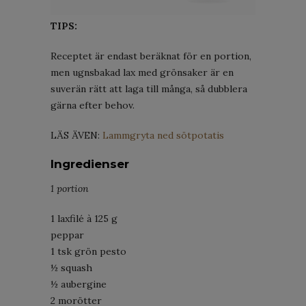
TIPS:
Receptet är endast beräknat för en portion,
men ugnsbakad lax med grönsaker är en
suverän rätt att laga till många, så dubblera
gärna efter behov.
LÄS ÄVEN:
Lammgryta ned sötpotatis
Ingredienser
1 portion
1 laxfilé à 125 g
peppar
1 tsk grön pesto
½ squash
½ aubergine
2 morötter