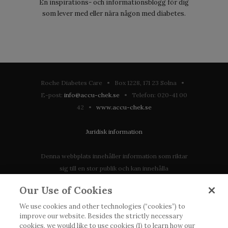
En inspirations- och informationsblogg för dig
som lever med eller nära någon med diabetes.
Roche Diabetes Care • Box 1228, 171 23 Solna •
E-post:
info@accu-chek.se
• Telefon: 020-41 00
42 •
www.accu-chek.se
Juridisk information
Denna webbplats innehåller information som riktar
sig till en stor publik och kan innehålla
produktdetaljer eller information som annars inte är
Our Use of Cookies
tillgänglig eller giltig i ditt land. Vänligen observera
att vi inte tar något ansvar för information som
We use cookies and other technologies (“cookies”) to
improve our website. Besides the strictly necessary
eventuellt inte uppfyller någon gällande rättslig
cookies, we would like to use cookies (1) to learn how our