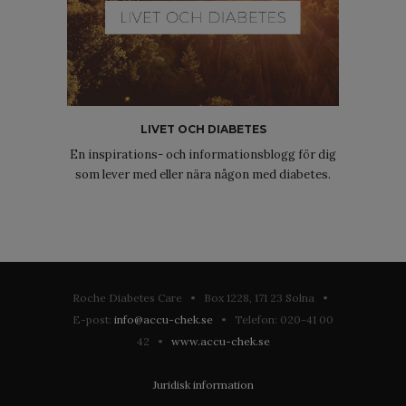
LIVET OCH DIABETES
En inspirations- och informationsblogg för dig
som lever med eller nära någon med diabetes.
Roche Diabetes Care • Box 1228, 171 23 Solna •
E-post:
info@accu-chek.se
• Telefon: 020-41 00
42 •
www.accu-chek.se
Juridisk information