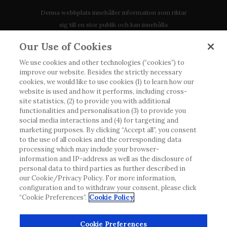
Denna webbplats innehåller information som riktar
sig till en stor publik och kan innehålla
produktdetaljer eller information som annars inte är
Our Use of Cookies
tillgänglig eller giltig i ditt land. Vänligen observera
att vi inte tar något ansvar för information som
We use cookies and other technologies (“cookies”) to
improve our website. Besides the strictly necessary
eventuellt inte uppfyller någon gällande rättslig
cookies, we would like to use cookies (1) to learn how our
process, förordning, registrering eller användning i
website is used and how it performs, including cross-
landet där du bor.
site statistics, (2) to provide you with additional
functionalities and personalisation (3) to provide you
social media interactions and (4) for targeting and
Roche har inte alltid möjlighet att kvalitetssäkra
marketing purposes. By clicking “Accept all”, you consent
andras inlägg, men kommer att ta bort vilseledande
to the use of all cookies and the corresponding data
eller olämpliga inlägg i möjligaste mån. Vi har inget
processing which may include your browser-
information and IP-address as well as the disclosure of
ansvar för innehållet på externa webbplatser som
personal data to third parties as further described in
det länkas till. Kopiering av material från denna
our Cookie/Privacy Policy. For more information,
webbplats för användning någon annanstans är inte
configuration and to withdraw your consent, please click
tillåtet utan överenskommelse. Webbplatsen säljer
“Cookie Preferences”.
Cookie Policy
utrymme till annonsörer, och sådant innehåll är
märkt.
Cookie Preferences