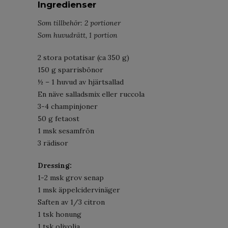
Ingredienser
Som tillbehör: 2 portioner
Som huvudrätt, 1 portion
2 stora potatisar (ca 350 g)
150 g sparrisbönor
½ – 1 huvud av hjärtsallad
En näve salladsmix eller ruccola
3-4 champinjoner
50 g fetaost
1 msk sesamfrön
3 rädisor
Dressing:
1-2 msk grov senap
1 msk äppelcidervinäger
Saften av 1/3 citron
1 tsk honung
1 tsk olivolja