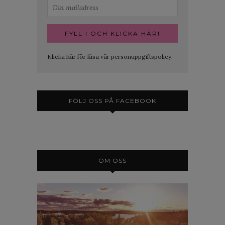
Klicka här för läsa vår personuppgiftspolicy.
FÖLJ OSS PÅ FACEBOOK
OM OSS