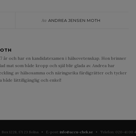
Av
ANDREA JENSEN MOTH
MOTH
7 år och har en kandidatexamen i hälsovetenskap. Hon brinner
lad mat som både kropp och själ blir glada av. Andrea har
eckling av hälsosamma och näringsrika färdigrätter och tycker
 både lättillgänglig och enkel!
Box 1228, 171 23 Solna • E-post:
info@accu-chek.se
• Telefon: 020-41 00