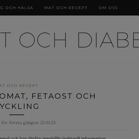
NG OCH HÄLSA
MAT OCH RECEPT
OM OSS
AT OCH RECEPT
OMAT, FETAOST OCH
YCKLING
 för första gången:
22.01.23
mmal och kan därför innehålla inaktuell information