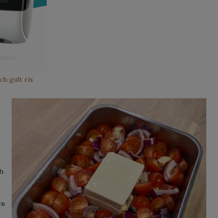
ch gult ris
h
en