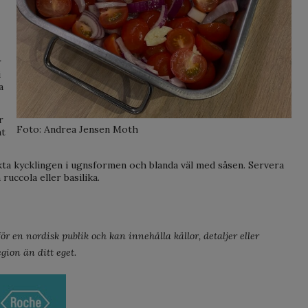
r
i
a
r
Foto: Andrea Jensen Moth
nt
kta kycklingen i ugnsformen och blanda väl med såsen. Servera
uccola eller basilika.
r en nordisk publik och kan innehålla källor, detaljer eller
gion än ditt eget.