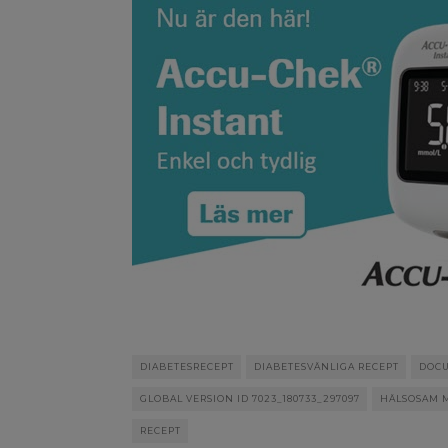
DIABETESRECEPT
DIABETESVÄNLIGA RECEPT
DOCU
GLOBAL VERSION ID 7023_180733_297097
HÄLSOSAM 
RECEPT