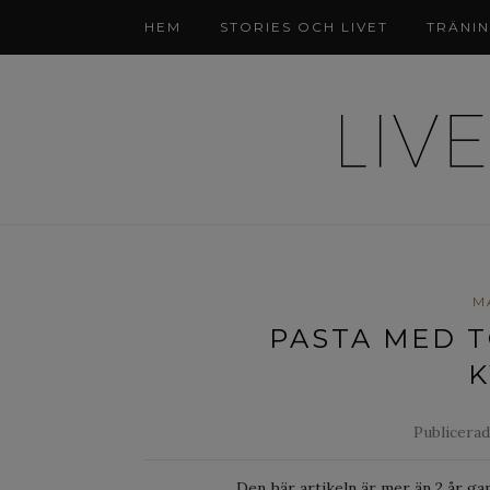
HEM
STORIES OCH LIVET
TRÄNI
M
PASTA MED T
K
Publicerad
Den här artikeln är mer än 2 år ga