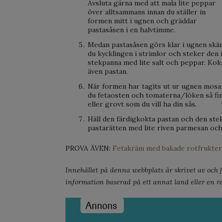
Avsluta gärna med att mala lite peppar
över alltsammans innan du ställer in
formen mitt i ugnen och gräddar
pastasåsen i en halvtimme.
Medan pastasåsen görs klar i ugnen skä
du kycklingen i strimlor och steker den 
stekpanna med lite salt och peppar. Kok
även pastan.
När formen har tagits ut ur ugnen mosa
du fetaosten och tomaterna/löken så fi
eller grovt som du vill ha din sås.
Häll den färdigkokta pastan och den ste
pastarätten med lite riven parmesan och r
PROVA ÄVEN:
Fetakräm med bakade rotfrukter
Innehållet på denna webbplats är skrivet av och fö
information baserad på ett annat land eller en re