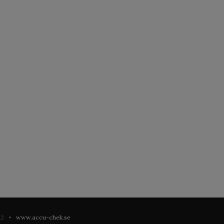
 42 •
www.accu-chek.se