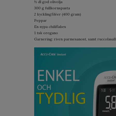
½ dl god olivolja
300 g fullkornspasta
2 kycklingfiléer (400 gram)
Peppar
En nypa chiliflakes
1 tsk oregano
Garnering: riven parmesanost, samt ruccolasalla