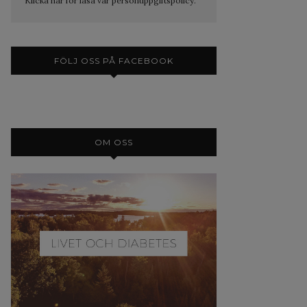
Klicka här för läsa vår personuppgiftspolicy.
FÖLJ OSS PÅ FACEBOOK
OM OSS