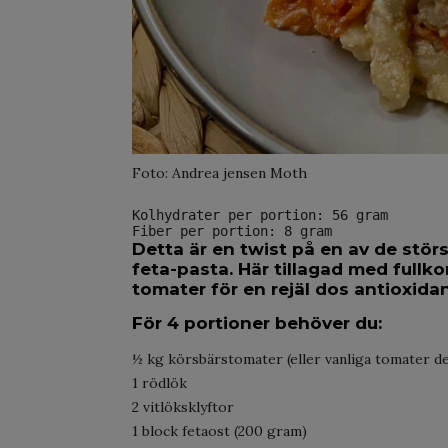
Foto: Andrea jensen Moth
Kolhydrater per portion: 56 gram
Fiber per portion: 8 gram
Detta är en twist på en av de störs
feta-pasta. Här tillagad med full
tomater för en rejäl dos antioxida
För 4 portioner behöver du:
½ kg körsbärstomater (eller vanliga tomater de
1 rödlök
2 vitlöksklyftor
1 block fetaost (200 gram)