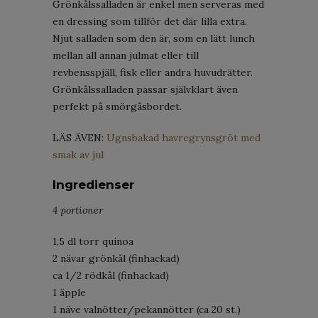
Grönkålssalladen är enkel men serveras med
en dressing som tillför det där lilla extra.
Njut salladen som den är, som en lätt lunch
mellan all annan julmat eller till
revbensspjäll, fisk eller andra huvudrätter.
Grönkålssalladen passar självklart även
perfekt på smörgåsbordet.
LÄS ÄVEN:
Ugnsbakad havregrynsgröt med
smak av jul
Ingredienser
4 portioner
1,5 dl torr quinoa
2 nävar grönkål (finhackad)
ca 1/2 rödkål (finhackad)
1 äpple
1 näve valnötter/pekannötter (ca 20 st.)