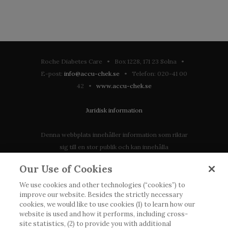
Roche Diabetes Care • Box 1228, 171 23 Solna •
E-post:
info@accu-chek.se
• Telefon: 020-41 00
42 •
www.accu-chek.se
Juridisk information
Denna webbplats innehåller information som riktar
sig till en stor publik och kan innehålla
produktdetaljer eller information som annars inte är
Our Use of Cookies
tillgänglig eller giltig i ditt land. Vänligen observera
att vi inte tar något ansvar för information som
We use cookies and other technologies (“cookies”) to
improve our website. Besides the strictly necessary
eventuellt inte uppfyller någon gällande rättslig
cookies, we would like to use cookies (1) to learn how our
process, förordning, registrering eller användning i
website is used and how it performs, including cross-
landet där du bor.
site statistics, (2) to provide you with additional