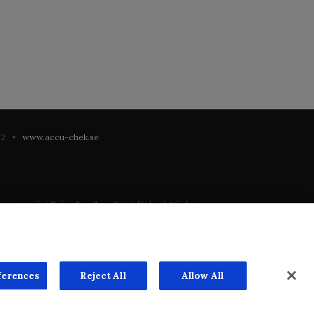
 42 •
www.accu-chek.se
 inte är tillgänglig eller giltig i ditt land. Vänligen
registrering eller användning i landet där du bor.
ste mån. Vi har inget ansvar för innehållet på externa
n överenskommelse. Webbplatsen säljer utrymme till
ferences
Reject All
Allow All
portera en händelse. www.accu-chek.se