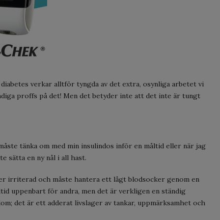
iabetes verkar alltför tyngda av det extra, osynliga arbetet vi
ändiga proffs på det! Men det betyder inte att det inte är tungt
måste tänka om med min insulindos inför en måltid eller när jag
sätta en ny nål i all hast.
ler irriterad och måste hantera ett lågt blodsocker genom en
lltid uppenbart för andra, men det är verkligen en ständig
dom; det är ett adderat livslager av tankar, uppmärksamhet och