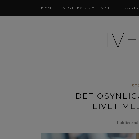
HEM
STORIES OCH LIVET
TRÄNI
ST
DET OSYNLIG
LIVET ME
Publicerad