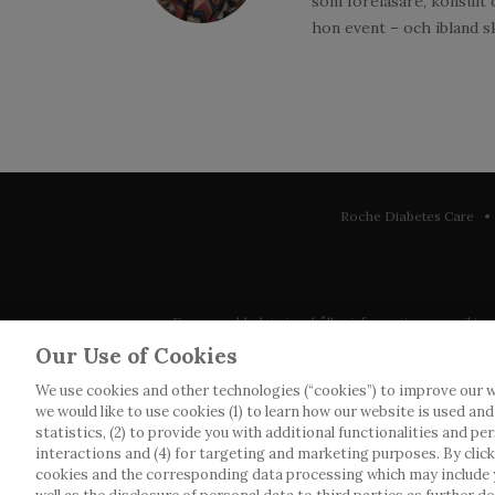
som föreläsare, konsult 
hon event – och ibland s
Roche Diabetes Care • 
Denna webbplats innehåller information som riktar sig 
observera att vi inte tar något ansvar för inform
Our Use of Cookies
We use cookies and other technologies (“cookies”) to improve our w
Roche har inte alltid möjlighet att kvalitetssäkra an
we would like to use cookies (1) to learn how our website is used an
webbplatser som det länkas till. Kopiering av mat
statistics, (2) to provide you with additional functionalities and pe
interactions and (4) for targeting and marketing purposes. By clickin
cookies and the corresponding data processing which may include
Denna webbplats är inte avsedd att r