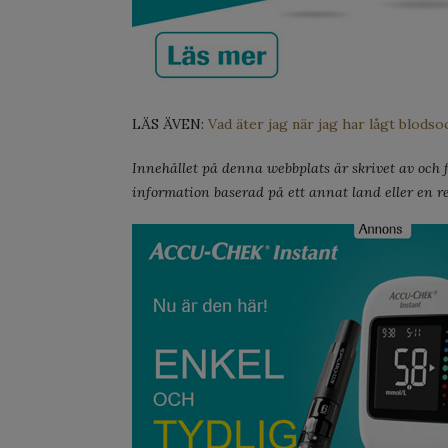
LÄS ÄVEN:
Vad äter jag när jag har lågt blodso
Innehållet på denna webbplats är skrivet av och fö
information baserad på ett annat land eller en re