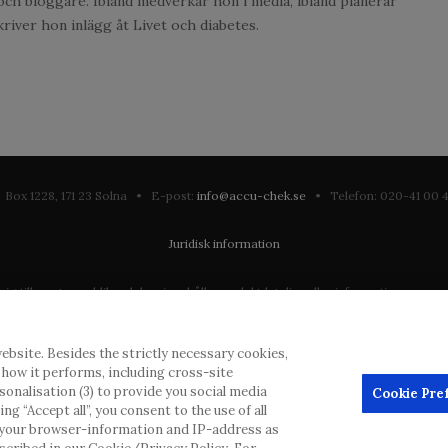
och bloggare. Ibland medverkar hon i media, ibland planerar
kriver hon inlägg åt Livet och diabetes.
Box 1228, 171 23 Solna • E-post:
info@accu-chek.se
• Telefon: 020-41 00
Juridisk information
till en stor publik och kan innehålla produktdetaljer eller information som annars
ation som eventuellt inte uppfyller någon gällande rättslig process, förordning, 
ebsite. Besides the strictly necessary cookies,
dras inlägg, men kommer att ta bort vilseledande eller olämpliga inlägg i möjliga
d how it performs, including cross-site
erial från denna webbplats för användning någon annanstans är inte tillåtet uta
rsonalisation (3) to provide you social media
Cookie Pre
g “Accept all”, you consent to the use of all
annonsörer, och sådant innehåll är märkt.
 your browser-information and IP-address as
apportera biverkningar eller produktklagomål. Kontakta kundtjänst för att rap