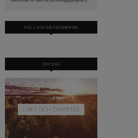
Klicka här för läsa vår personuppgiftspolicy.
FÖLJ OSS PÅ FACEBOOK
OM OSS