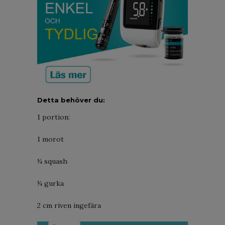
Detta behöver du:
1 portion:
1 morot
¼ squash
¼ gurka
2 cm riven ingefära