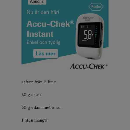
saften från ½ lime
50 g ärter
50 g edamamebönor
1 liten mango