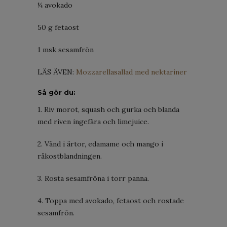
¼ avokado
50 g fetaost
1 msk sesamfrön
LÄS ÄVEN:
Mozzarellasallad med nektariner
Så gör du:
1. Riv morot, squash och gurka och blanda
med riven ingefära och limejuice.
2. Vänd i ärtor, edamame och mango i
råkostblandningen.
3. Rosta sesamfröna i torr panna.
4. Toppa med avokado, fetaost och rostade
sesamfrön.