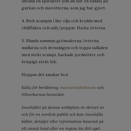
använd en spiralizer (om du har en sådan) på
gurkan och morötterna, som jag har gjort.
4. Stek scampin i lite olja och krydda med
chiliflakes och salt/peppar. Hacka örterna.
5. Blanda samman grönsakerna, örterna,
nudlarna och dressingen och toppa salladen
med stekt scampi, hackade jordnötter och
krispigt stekt lök.
Hoppas det smakar bra!
Källa för beräkning:
matvaretabellen.no
och
tillverkarnas hemsidor.
Innehållet på denna webbplats är skrivet av
och för en nordisk publik och kan innehålla
källor, detaljer eller information baserad på
ett annat land eller en region än ditt eget.