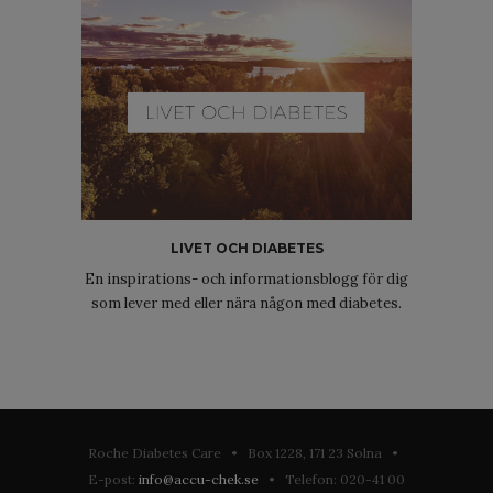
LIVET OCH DIABETES
En inspirations- och informationsblogg för dig
som lever med eller nära någon med diabetes.
Roche Diabetes Care • Box 1228, 171 23 Solna •
E-post:
info@accu-chek.se
• Telefon: 020-41 00