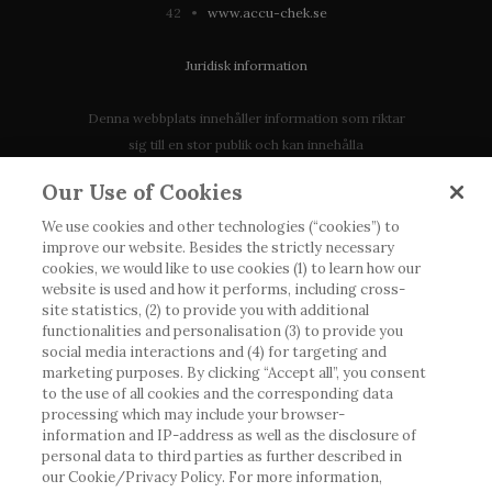
42 •
www.accu-chek.se
Juridisk information
Denna webbplats innehåller information som riktar
sig till en stor publik och kan innehålla
produktdetaljer eller information som annars inte är
Our Use of Cookies
tillgänglig eller giltig i ditt land. Vänligen observera
att vi inte tar något ansvar för information som
We use cookies and other technologies (“cookies”) to
improve our website. Besides the strictly necessary
eventuellt inte uppfyller någon gällande rättslig
cookies, we would like to use cookies (1) to learn how our
process, förordning, registrering eller användning i
website is used and how it performs, including cross-
landet där du bor.
site statistics, (2) to provide you with additional
functionalities and personalisation (3) to provide you
social media interactions and (4) for targeting and
Roche har inte alltid möjlighet att kvalitetssäkra
marketing purposes. By clicking “Accept all”, you consent
andras inlägg, men kommer att ta bort vilseledande
to the use of all cookies and the corresponding data
eller olämpliga inlägg i möjligaste mån. Vi har inget
processing which may include your browser-
ansvar för innehållet på externa webbplatser som
information and IP-address as well as the disclosure of
personal data to third parties as further described in
det länkas till. Kopiering av material från denna
our Cookie/Privacy Policy. For more information,
webbplats för användning någon annanstans är inte