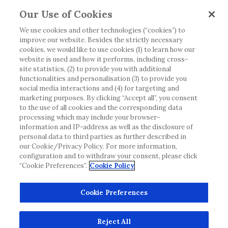
produktdetaljer eller information som annars inte är
Our Use of Cookies
tillgänglig eller giltig i ditt land. Vänligen observera
att vi inte tar något ansvar för information som
We use cookies and other technologies (“cookies”) to
improve our website. Besides the strictly necessary
eventuellt inte uppfyller någon gällande rättslig
cookies, we would like to use cookies (1) to learn how our
process, förordning, registrering eller användning i
website is used and how it performs, including cross-
landet där du bor.
site statistics, (2) to provide you with additional
functionalities and personalisation (3) to provide you
social media interactions and (4) for targeting and
Roche har inte alltid möjlighet att kvalitetssäkra
marketing purposes. By clicking “Accept all”, you consent
andras inlägg, men kommer att ta bort vilseledande
to the use of all cookies and the corresponding data
eller olämpliga inlägg i möjligaste mån. Vi har inget
processing which may include your browser-
information and IP-address as well as the disclosure of
ansvar för innehållet på externa webbplatser som
personal data to third parties as further described in
det länkas till. Kopiering av material från denna
our Cookie/Privacy Policy. For more information,
webbplats för användning någon annanstans är inte
configuration and to withdraw your consent, please click
tillåtet utan överenskommelse. Webbplatsen säljer
“Cookie Preferences”.
Cookie Policy
utrymme till annonsörer, och sådant innehåll är
märkt.
Cookie Preferences
Denna webbplats är inte avsedd att rapportera
biverkningar eller produktklagomål. Kontakta
Reject All
kundtjänst för att rapportera en händelse.