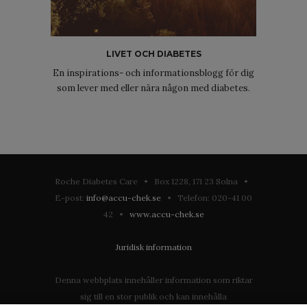
LIVET OCH DIABETES
En inspirations- och informationsblogg för dig
som lever med eller nära någon med diabetes.
Roche Diabetes Care • Box 1228, 171 23 Solna •
E-post:
info@accu-chek.se
• Telefon: 020-41 00
42 •
www.accu-chek.se
Juridisk information
Denna webbplats innehåller information som riktar
sig till en stor publik och kan innehålla