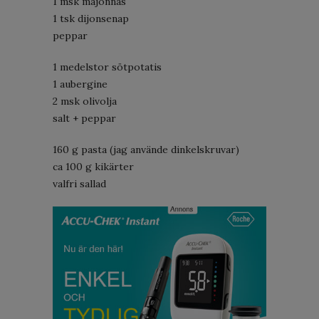
1 msk majonnäs
1 tsk dijonsenap
peppar
1 medelstor sötpotatis
1 aubergine
2 msk olivolja
salt + peppar
160 g pasta (jag använde dinkelskruvar)
ca 100 g kikärter
valfri sallad