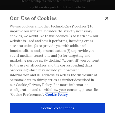
Denna webbplats innehåller information som riktar
sig till en stor publik och kan innehålla
produktdetaljer eller information som annars inte är
Our Use of Cookies
tillgänglig eller giltig i ditt land. Vänligen observera
att vi inte tar något ansvar för information som
We use cookies and other technologies (“cookies”) to
improve our website. Besides the strictly necessary
eventuellt inte uppfyller någon gällande rättslig
cookies, we would like to use cookies (1) to learn how our
process, förordning, registrering eller användning i
website is used and how it performs, including cross-
landet där du bor.
site statistics, (2) to provide you with additional
functionalities and personalisation (3) to provide you
social media interactions and (4) for targeting and
Roche har inte alltid möjlighet att kvalitetssäkra
marketing purposes. By clicking “Accept all”, you consent
andras inlägg, men kommer att ta bort vilseledande
to the use of all cookies and the corresponding data
eller olämpliga inlägg i möjligaste mån. Vi har inget
processing which may include your browser-
ansvar för innehållet på externa webbplatser som
information and IP-address as well as the disclosure of
personal data to third parties as further described in
det länkas till. Kopiering av material från denna
our Cookie/Privacy Policy. For more information,
webbplats för användning någon annanstans är inte
configuration and to withdraw your consent, please click
tillåtet utan överenskommelse. Webbplatsen säljer
“Cookie Preferences”.
Cookie Policy
utrymme till annonsörer, och sådant innehåll är
märkt.
Cookie Preferences
Denna webbplats är inte avsedd att rapportera