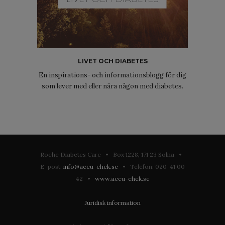
LIVET OCH DIABETES
En inspirations- och informationsblogg för dig
som lever med eller nära någon med diabetes.
Roche Diabetes Care • Box 1228, 171 23 Solna •
E-post:
info@accu-chek.se
• Telefon: 020-41 00
42 •
www.accu-chek.se
Juridisk information