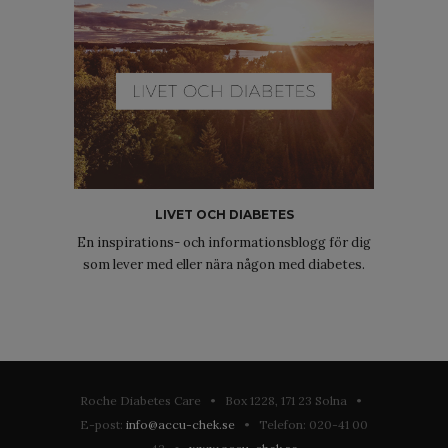
LIVET OCH DIABETES
En inspirations- och informationsblogg för dig
som lever med eller nära någon med diabetes.
Roche Diabetes Care • Box 1228, 171 23 Solna •
E-post:
info@accu-chek.se
• Telefon: 020-41 00