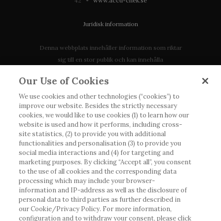
42 •
www.accu-chek.se
Juridisk information
Denna webbplats innehåller information som riktar
sig till en stor publik och kan innehålla
produktdetaljer eller information som annars inte är
Our Use of Cookies
tillgänglig eller giltig i ditt land. Vänligen observera
att vi inte tar något ansvar för information som
We use cookies and other technologies (“cookies”) to
improve our website. Besides the strictly necessary
eventuellt inte uppfyller någon gällande rättslig
cookies, we would like to use cookies (1) to learn how our
process, förordning, registrering eller användning i
website is used and how it performs, including cross-
landet där du bor.
site statistics, (2) to provide you with additional
functionalities and personalisation (3) to provide you
social media interactions and (4) for targeting and
Roche har inte alltid möjlighet att kvalitetssäkra
marketing purposes. By clicking “Accept all”, you consent
andras inlägg, men kommer att ta bort vilseledande
to the use of all cookies and the corresponding data
eller olämpliga inlägg i möjligaste mån. Vi har inget
processing which may include your browser-
ansvar för innehållet på externa webbplatser som
information and IP-address as well as the disclosure of
personal data to third parties as further described in
det länkas till. Kopiering av material från denna
our Cookie/Privacy Policy. For more information,
webbplats för användning någon annanstans är inte
configuration and to withdraw your consent, please click