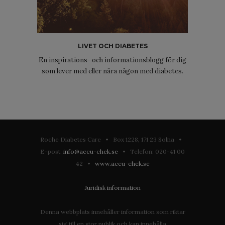
LIVET OCH DIABETES
En inspirations- och informationsblogg för dig
som lever med eller nära någon med diabetes.
Roche Diabetes Care • Box 1228, 171 23 Solna •
E-post:
info@accu-chek.se
• Telefon: 020-41 00
42 •
www.accu-chek.se
Juridisk information
Denna webbplats innehåller information som riktar
sig till en stor publik och kan innehålla