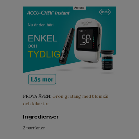
PROVA ÄVEN:
Grön gratäng med blomkål
och kikärtor
Ingredienser
2 portioner