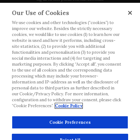
produktdetaljer eller information som annars inte är
Our Use of Cookies
tillgänglig eller giltig i ditt land. Vänligen observera
att vi inte tar något ansvar för information som
We use cookies and other technologies (“cookies”) to
improve our website. Besides the strictly necessary
eventuellt inte uppfyller någon gällande rättslig
cookies, we would like to use cookies (1) to learn how our
process, förordning, registrering eller användning i
website is used and how it performs, including cross-
landet där du bor.
site statistics, (2) to provide you with additional
functionalities and personalisation (3) to provide you
social media interactions and (4) for targeting and
Roche har inte alltid möjlighet att kvalitetssäkra
marketing purposes. By clicking “Accept all”, you consent
andras inlägg, men kommer att ta bort vilseledande
to the use of all cookies and the corresponding data
eller olämpliga inlägg i möjligaste mån. Vi har inget
processing which may include your browser-
ansvar för innehållet på externa webbplatser som
information and IP-address as well as the disclosure of
personal data to third parties as further described in
det länkas till. Kopiering av material från denna
our Cookie/Privacy Policy. For more information,
webbplats för användning någon annanstans är inte
configuration and to withdraw your consent, please click
tillåtet utan överenskommelse. Webbplatsen säljer
“Cookie Preferences”.
Cookie Policy
utrymme till annonsörer, och sådant innehåll är
märkt.
Cookie Preferences
Denna webbplats är inte avsedd att rapportera
biverkningar eller produktklagomål. Kontakta