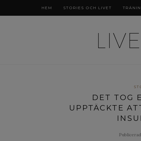
HEM
STORIES OCH LIVET
TRÄNI
ST
DET TOG 
UPPTÄCKTE AT
INSU
Publicerad