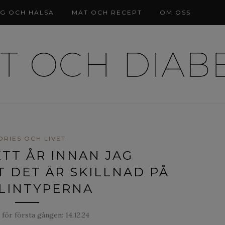
NG OCH HÄLSA
MAT OCH RECEPT
OM OSS
ORIES OCH LIVET
ETT ÅR INNAN JAG
T DET ÄR SKILLNAD PÅ
LINTYPERNA
 för första gången:
14.12.24