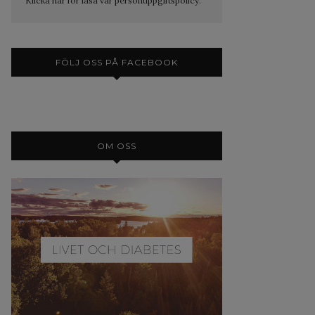
Klicka här för läsa vår personuppgiftspolicy.
FÖLJ OSS PÅ FACEBOOK
OM OSS