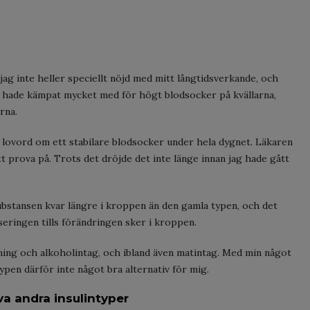
 jag inte heller speciellt nöjd med mitt långtidsverkande, och
Jag hade kämpat mycket med för högt blodsocker på kvällarna,
rna.
 lovord om ett stabilare blodsocker under hela dygnet. Läkaren
tt prova på. Trots det dröjde det inte länge innan jag hade gått
ubstansen kvar längre i kroppen än den gamla typen, och det
oseringen tills förändringen sker i kroppen.
räning och alkoholintag, och ibland även matintag. Med min något
ypen därför inte något bra alternativ för mig.
a andra insulintyper