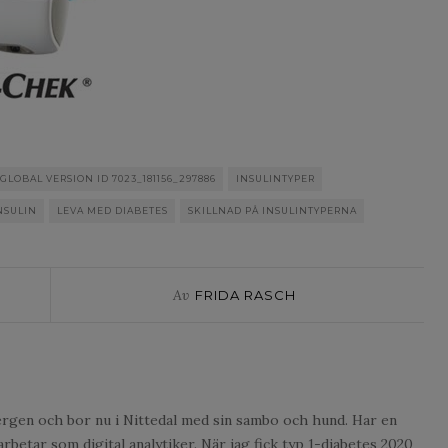
GLOBAL VERSION ID 7023_181156_297886
INSULINTYPER
NSULIN
LEVA MED DIABETES
SKILLNAD PÅ INSULINTYPERNA
Av
FRIDA RASCH
ergen och bor nu i Nittedal med sin sambo och hund. Har en
betar som digital analytiker. När jag fick typ 1-diabetes 2020