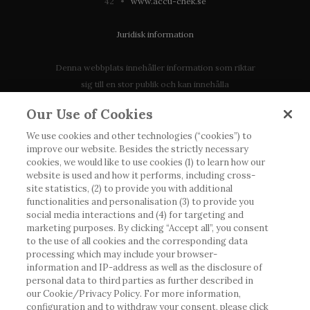
42 •
www.accu-chek.se
Juridisk information
Denna webbplats innehåller information som riktar
sig till en stor publik och kan innehålla
produktdetaljer eller information som annars inte är
Our Use of Cookies
tillgänglig eller giltig i ditt land. Vänligen observera
att vi inte tar något ansvar för information som
We use cookies and other technologies (“cookies”) to
improve our website. Besides the strictly necessary
eventuellt inte uppfyller någon gällande rättslig
cookies, we would like to use cookies (1) to learn how our
process, förordning, registrering eller användning i
website is used and how it performs, including cross-
landet där du bor.
site statistics, (2) to provide you with additional
functionalities and personalisation (3) to provide you
social media interactions and (4) for targeting and
Roche har inte alltid möjlighet att kvalitetssäkra
marketing purposes. By clicking “Accept all”, you consent
andras inlägg, men kommer att ta bort vilseledande
to the use of all cookies and the corresponding data
eller olämpliga inlägg i möjligaste mån. Vi har inget
processing which may include your browser-
ansvar för innehållet på externa webbplatser som
information and IP-address as well as the disclosure of
personal data to third parties as further described in
det länkas till. Kopiering av material från denna
our Cookie/Privacy Policy. For more information,
webbplats för användning någon annanstans är inte
configuration and to withdraw your consent, please click