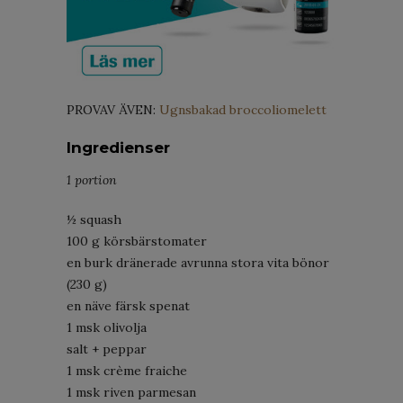
PROVAV ÄVEN:
Ugnsbakad broccoliomelett
Ingredienser
1 portion
½ squash
100 g körsbärstomater
en burk dränerade avrunna stora vita bönor
(230 g)
en näve färsk spenat
1 msk olivolja
salt + peppar
1 msk crème fraiche
1 msk riven parmesan