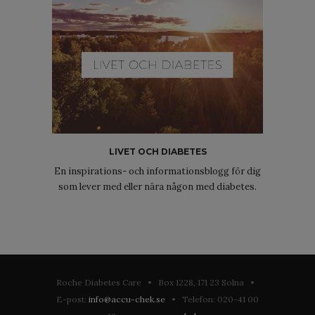
LIVET OCH DIABETES
En inspirations- och informationsblogg för dig
som lever med eller nära någon med diabetes.
Roche Diabetes Care • Box 1228, 171 23 Solna •
E-post:
info@accu-chek.se
• Telefon: 020-41 00