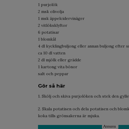
1 purjolök
2 msk olivolja
1 msk äppelcidervinäger
2 vitlöksklyftor
6 potatisar
1 blomkål
4 dl kycklingbuljong eller annan buljong efter 
ca 10 dl vatten
2 dl mjölk eller grädde
1 kartong vita bönor
salt och peppar
Gör så här
1. Skölj och skiva purjolöken och stek den gyll
2. Skala potatisen och dela potatisen och blomkå
koka tills grönsakerna är mjuka.