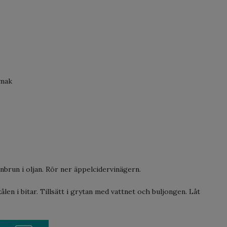
smak
enbrun i oljan. Rör ner äppelcidervinägern.
len i bitar. Tillsätt i grytan med vattnet och buljongen. Låt