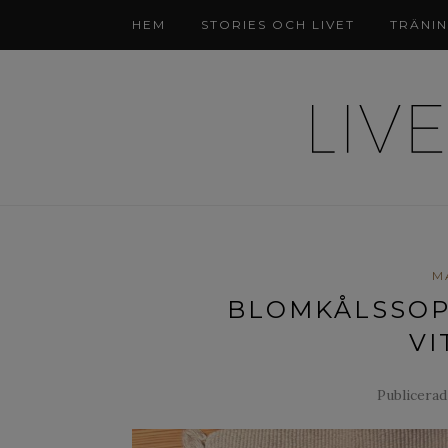
HEM
STORIES OCH LIVET
TRÄNI
M
BLOMKÅLSSOP
VI
Publicerad