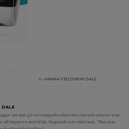
Av
HANNA FJELDHEIM DALE
 DALE
loggar om mat på www.happyfoodstories.com och arbetar som
na vill inspirera med frisk, färgstark och enkel mat. ”Mat som
h själen blir lyckliga.”