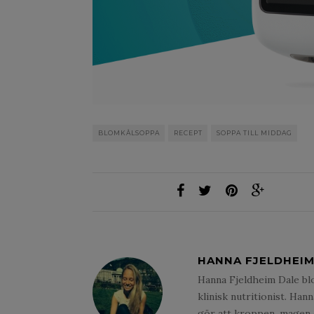
BLOMKÅLSOPPA
RECEPT
SOPPA TILL MIDDAG
HANNA FJELDHEIM
Hanna Fjeldheim Dale b
klinisk nutritionist. Han
gör att kroppen, magen oc