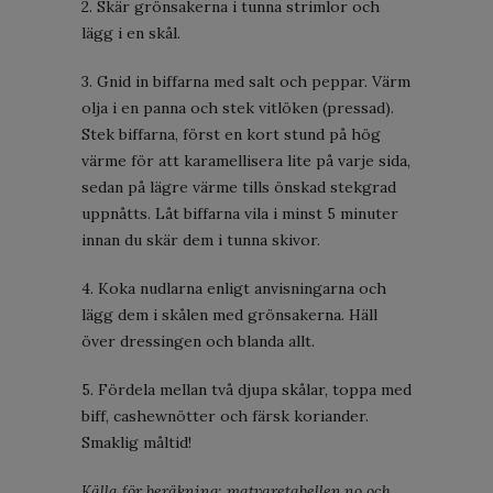
2. Skär grönsakerna i tunna strimlor och
lägg i en skål.
3. Gnid in biffarna med salt och peppar. Värm
olja i en panna och stek vitlöken (pressad).
Stek biffarna, först en kort stund på hög
värme för att karamellisera lite på varje sida,
sedan på lägre värme tills önskad stekgrad
uppnåtts. Låt biffarna vila i minst 5 minuter
innan du skär dem i tunna skivor.
4. Koka nudlarna enligt anvisningarna och
lägg dem i skålen med grönsakerna. Häll
över dressingen och blanda allt.
5. Fördela mellan två djupa skålar, toppa med
biff, cashewnötter och färsk koriander.
Smaklig måltid!
Källa för beräkning: matvaretabellen.no och