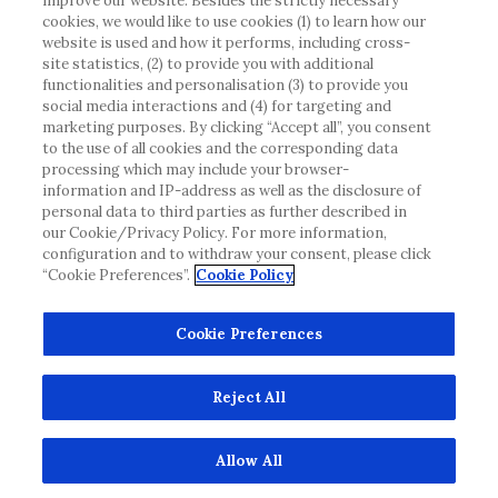
improve our website. Besides the strictly necessary
eventuellt inte uppfyller någon gällande rättslig
cookies, we would like to use cookies (1) to learn how our
process, förordning, registrering eller användning i
website is used and how it performs, including cross-
landet där du bor.
site statistics, (2) to provide you with additional
functionalities and personalisation (3) to provide you
social media interactions and (4) for targeting and
Roche har inte alltid möjlighet att kvalitetssäkra
marketing purposes. By clicking “Accept all”, you consent
andras inlägg, men kommer att ta bort vilseledande
to the use of all cookies and the corresponding data
eller olämpliga inlägg i möjligaste mån. Vi har inget
processing which may include your browser-
ansvar för innehållet på externa webbplatser som
information and IP-address as well as the disclosure of
personal data to third parties as further described in
det länkas till. Kopiering av material från denna
our Cookie/Privacy Policy. For more information,
webbplats för användning någon annanstans är inte
configuration and to withdraw your consent, please click
tillåtet utan överenskommelse. Webbplatsen säljer
“Cookie Preferences”.
Cookie Policy
utrymme till annonsörer, och sådant innehåll är
märkt.
Cookie Preferences
Denna webbplats är inte avsedd att rapportera
biverkningar eller produktklagomål. Kontakta
Reject All
kundtjänst för att rapportera en händelse.
www.accu-chek.se
© 2022, Roche Diabetes Care. Med ensamrätt.
Allow All