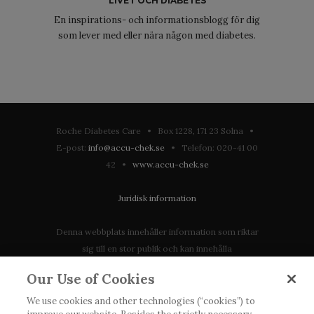
LIVET OCH DIABETES
En inspirations- och informationsblogg för dig
som lever med eller nära någon med diabetes.
Roche Diabetes Care • Box 1228, 171 23 Solna •
E-post:
info@accu-chek.se
• Telefon: 020-41 00
42 •
www.accu-chek.se
Juridisk information
Denna webbplats innehåller information som riktar
sig till en stor publik och kan innehålla
produktdetaljer eller information som annars inte är
Our Use of Cookies
tillgänglig eller giltig i ditt land. Vänligen observera
att vi inte tar något ansvar för information som
We use cookies and other technologies (“cookies”) to