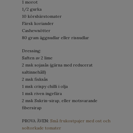
1 morot
1/2 gurka
10 körsbärstomater
Färsk koriander
Cashewnötter
80 gram äggnudlar eller risnudlar
Dressing:
Saften av 2 lime
2 msk sojasås (gärna med reducerat
saltinnehåll)
2 msk fisksås
1 msk crispy chilli i olja
1 msk riven ingefära
2 msk Sukrin-sirap, eller motsvarande
fibersirap
PROVA ÄVEN:
Små frukostpajer med ost och
soltorkade tomater