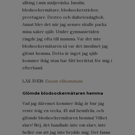
allting i min midjeväska. Insulin,
blodsockermätare, blodsockerstickor,
provtagare. Dextro och diabetesdagbok.
Annat blev det när jag senare skulle packa
mina saker själv. Under gymnasietiden
ringde jag ofta till mamma. Var det inte
blodsockermätaren så var det insulinet jag
glömt hemma. Detta är inget jag själv
kommer ihåg utan har fått berättat för mig i
efterhand.
LÄS ÄVEN:
Ensam tillsammans
Glömde blodsockermätaren hemma
Vad jag däremot kommer ihåg är hur jag
reste iväg en vecka, 45 mil hemifrån, och
glömde blodsockermätaren hemma! Vilket
slarv! Nej, det handlade inte om slarv, inte
heller om att jag inte brydde mig. Det fanns