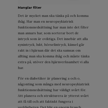
Manglar filter
Det är mycket man ska tänka på och komma
ihåg. Har man en neuropsykiatrisk
funktionsnedsättning har man inte det filter
man annars har, som sorterar bort de
intryck som är oviktiga. Det innebär att alla
synintryck, lukt, hörselintryck, känsel går
rakt in i hjärnan där det ska samsas om
allting man ska komma ihåg och måste tänka
extra på, utöver den hjärnverksamhet vi alla
har.
För en diabetiker är planering a och o,
någonting som många med neuropsykiatrisk
funktionsnedsättning har väldigt svårt för.
Att planera och strukturera är ytterst svårt
att få till och att faktiskt fungera i
verkligheten. Det blir en enorm krasch