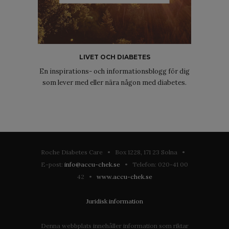
LIVET OCH DIABETES
En inspirations- och informationsblogg för dig
som lever med eller nära någon med diabetes.
Roche Diabetes Care • Box 1228, 171 23 Solna •
E-post:
info@accu-chek.se
• Telefon: 020-41 00
42 •
www.accu-chek.se
Juridisk information
Denna webbplats innehåller information som riktar