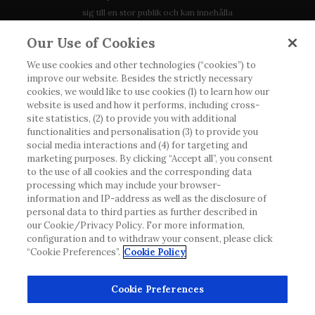
sig till en stor publik och kan innehålla
produktdetaljer eller information som annars inte är
Our Use of Cookies
tillgänglig eller giltig i ditt land. Vänligen observera
att vi inte tar något ansvar för information som
We use cookies and other technologies (“cookies”) to
improve our website. Besides the strictly necessary
eventuellt inte uppfyller någon gällande rättslig
cookies, we would like to use cookies (1) to learn how our
process, förordning, registrering eller användning i
website is used and how it performs, including cross-
landet där du bor.
site statistics, (2) to provide you with additional
functionalities and personalisation (3) to provide you
social media interactions and (4) for targeting and
Roche har inte alltid möjlighet att kvalitetssäkra
marketing purposes. By clicking “Accept all”, you consent
andras inlägg, men kommer att ta bort vilseledande
to the use of all cookies and the corresponding data
eller olämpliga inlägg i möjligaste mån. Vi har inget
processing which may include your browser-
information and IP-address as well as the disclosure of
ansvar för innehållet på externa webbplatser som
personal data to third parties as further described in
det länkas till. Kopiering av material från denna
our Cookie/Privacy Policy. For more information,
webbplats för användning någon annanstans är inte
configuration and to withdraw your consent, please click
tillåtet utan överenskommelse. Webbplatsen säljer
“Cookie Preferences”.
Cookie Policy
utrymme till annonsörer, och sådant innehåll är
märkt.
Cookie Preferences
Denna webbplats är inte avsedd att rapportera