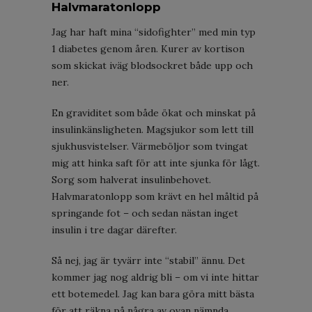
Halvmaratonlopp
Jag har haft mina “sidofighter” med min typ
1 diabetes genom åren. Kurer av kortison
som skickat iväg blodsockret både upp och
ner.
En graviditet som både ökat och minskat på
insulinkänsligheten. Magsjukor som lett till
sjukhusvistelser. Värmeböljor som tvingat
mig att hinka saft för att inte sjunka för lågt.
Sorg som halverat insulinbehovet.
Halvmaratonlopp som krävt en hel måltid på
springande fot – och sedan nästan inget
insulin i tre dagar därefter.
Så nej, jag är tyvärr inte “stabil” ännu. Det
kommer jag nog aldrig bli – om vi inte hittar
ett botemedel. Jag kan bara göra mitt bästa
för att räkna på några av ovan nämnda