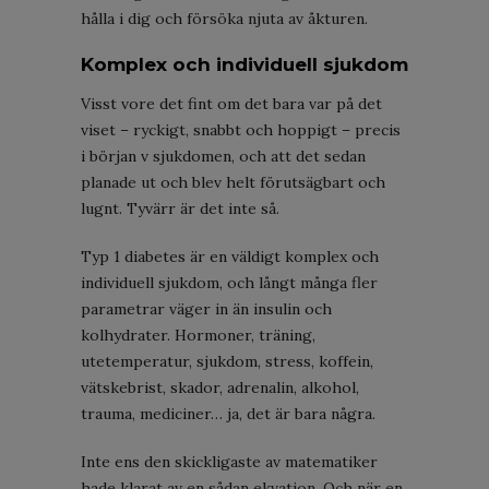
hålla i dig och försöka njuta av åkturen.
Komplex och individuell sjukdom
Visst vore det fint om det bara var på det
viset – ryckigt, snabbt och hoppigt – precis
i början v sjukdomen, och att det sedan
planade ut och blev helt förutsägbart och
lugnt. Tyvärr är det inte så.
Typ 1 diabetes är en väldigt komplex och
individuell sjukdom, och långt många fler
parametrar väger in än insulin och
kolhydrater. Hormoner, träning,
utetemperatur, sjukdom, stress, koffein,
vätskebrist, skador, adrenalin, alkohol,
trauma, mediciner… ja, det är bara några.
Inte ens den skickligaste av matematiker
hade klarat av en sådan ekvation. Och när en