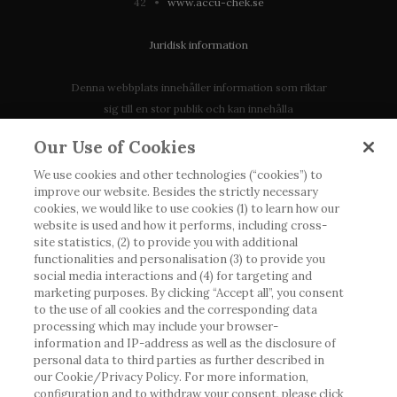
42 •
www.accu-chek.se
Juridisk information
Denna webbplats innehåller information som riktar
sig till en stor publik och kan innehålla
produktdetaljer eller information som annars inte är
Our Use of Cookies
tillgänglig eller giltig i ditt land. Vänligen observera
att vi inte tar något ansvar för information som
We use cookies and other technologies (“cookies”) to
improve our website. Besides the strictly necessary
eventuellt inte uppfyller någon gällande rättslig
cookies, we would like to use cookies (1) to learn how our
process, förordning, registrering eller användning i
website is used and how it performs, including cross-
landet där du bor.
site statistics, (2) to provide you with additional
functionalities and personalisation (3) to provide you
social media interactions and (4) for targeting and
Roche har inte alltid möjlighet att kvalitetssäkra
marketing purposes. By clicking “Accept all”, you consent
andras inlägg, men kommer att ta bort vilseledande
to the use of all cookies and the corresponding data
eller olämpliga inlägg i möjligaste mån. Vi har inget
processing which may include your browser-
ansvar för innehållet på externa webbplatser som
information and IP-address as well as the disclosure of
personal data to third parties as further described in
det länkas till. Kopiering av material från denna
our Cookie/Privacy Policy. For more information,
webbplats för användning någon annanstans är inte
configuration and to withdraw your consent, please click