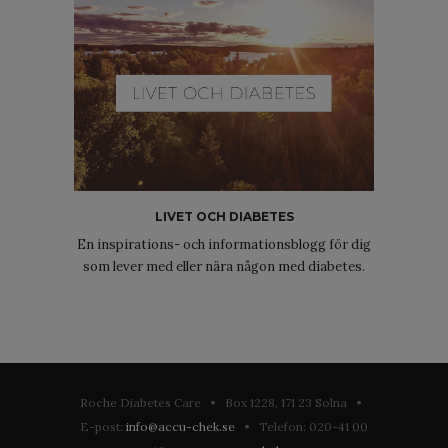
LIVET OCH DIABETES
En inspirations- och informationsblogg för dig
som lever med eller nära någon med diabetes.
Roche Diabetes Care • Box 1228, 171 23 Solna •
E-post:
info@accu-chek.se
• Telefon: 020-41 00