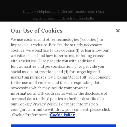
Denna webbplats innehåller information som riktar
sig till en stor publik och kan innehålla
produktdetaljer eller information som annars inte är
Our Use of Cookies
tillgänglig eller giltig i ditt land. Vänligen observera
att vi inte tar något ansvar för information som
We use cookies and other technologies (“cookies”) to
improve our website. Besides the strictly necessary
eventuellt inte uppfyller någon gällande rättslig
cookies, we would like to use cookies (1) to learn how our
process, förordning, registrering eller användning i
website is used and how it performs, including cross-
landet där du bor.
site statistics, (2) to provide you with additional
functionalities and personalisation (3) to provide you
social media interactions and (4) for targeting and
Roche har inte alltid möjlighet att kvalitetssäkra
marketing purposes. By clicking “Accept all”, you consent
andras inlägg, men kommer att ta bort vilseledande
to the use of all cookies and the corresponding data
eller olämpliga inlägg i möjligaste mån. Vi har inget
processing which may include your browser-
information and IP-address as well as the disclosure of
ansvar för innehållet på externa webbplatser som
personal data to third parties as further described in
det länkas till. Kopiering av material från denna
our Cookie/Privacy Policy. For more information,
webbplats för användning någon annanstans är inte
configuration and to withdraw your consent, please click
tillåtet utan överenskommelse. Webbplatsen säljer
“Cookie Preferences”.
Cookie Policy
utrymme till annonsörer, och sådant innehåll är