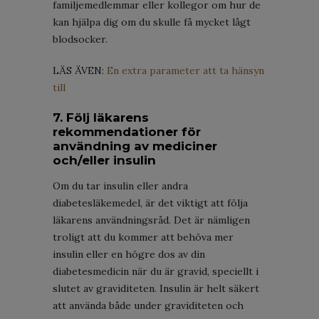
familjemedlemmar eller kollegor om hur de
kan hjälpa dig om du skulle få mycket lågt
blodsocker.
LÄS ÄVEN:
En extra parameter att ta hänsyn
till
7. Följ läkarens
rekommendationer för
användning av mediciner
och/eller insulin
Om du tar insulin eller andra
diabetesläkemedel, är det viktigt att följa
läkarens användningsråd. Det är nämligen
troligt att du kommer att behöva mer
insulin eller en högre dos av din
diabetesmedicin när du är gravid, speciellt i
slutet av graviditeten. Insulin är helt säkert
att använda både under graviditeten och