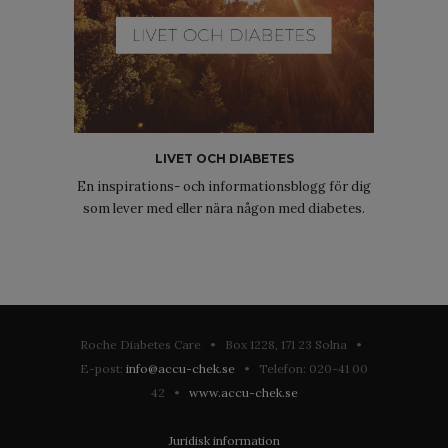
LIVET OCH DIABETES
En inspirations- och informationsblogg för dig
som lever med eller nära någon med diabetes.
Roche Diabetes Care • Box 1228, 171 23 Solna •
E-post:
info@accu-chek.se
• Telefon: 020-41 00
42 •
www.accu-chek.se
Juridisk information