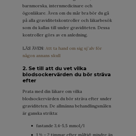
barnmorska, internmedicinare och
ögonläkare. Även om du mår bra bör du gå
på alla graviditetskontroller och läkarbesök
som du kallas till under graviditeten. Dessa
kontroller görs av en anledning.
LÄS ÄVEN:
Att ta hand om sig sj¨alv för
någon annans skull
2. Se till att du vet vilka
blodsockervärden du bör sträva
efter
Prata med din läkare om vilka
blodsockervärden du bör sträva efter under
graviditeten. De allmänna behandlingsmålen
är ganska strikta:
fastande 3,4-5,5 mmol/l
1 ½ – 2 timmar efter måltid: mindre än