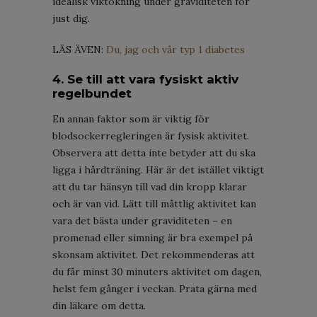
idealisk viktökning under graviditeten för
just dig.
LÄS ÄVEN:
Du, jag och vår typ 1 diabetes
4. Se till att vara fysiskt aktiv
regelbundet
En annan faktor som är viktig för
blodsockerregleringen är fysisk aktivitet.
Observera att detta inte betyder att du ska
ligga i hårdträning. Här är det istället viktigt
att du tar hänsyn till vad din kropp klarar
och är van vid. Lätt till måttlig aktivitet kan
vara det bästa under graviditeten – en
promenad eller simning är bra exempel på
skonsam aktivitet. Det rekommenderas att
du får minst 30 minuters aktivitet om dagen,
helst fem gånger i veckan. Prata gärna med
din läkare om detta.