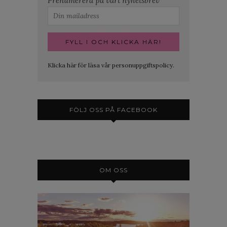
Prenumerera på vårt nyhetsbrev
Klicka här för läsa vår personuppgiftspolicy.
FÖLJ OSS PÅ FACEBOOK
OM OSS