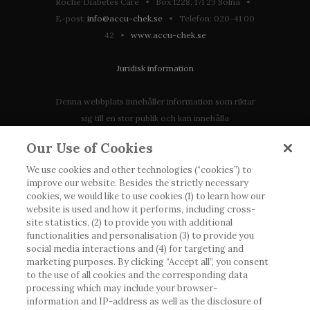
Roche Diabetes Care • Box 1228, 171 23 Solna •
E-post:
info@accu-chek.se
• Telefon: 020-41 00
42 •
www.accu-chek.se
Juridisk information
Denna webbplats innehåller information som riktar
sig till en stor publik och kan innehålla
produktdetaljer eller information som annars inte är
Our Use of Cookies
tillgänglig eller giltig i ditt land. Vänligen observera
att vi inte tar något ansvar för information som
We use cookies and other technologies (“cookies”) to
improve our website. Besides the strictly necessary
eventuellt inte uppfyller någon gällande rättslig
cookies, we would like to use cookies (1) to learn how our
process, förordning, registrering eller användning i
website is used and how it performs, including cross-
landet där du bor.
site statistics, (2) to provide you with additional
functionalities and personalisation (3) to provide you
social media interactions and (4) for targeting and
Roche har inte alltid möjlighet att kvalitetssäkra
marketing purposes. By clicking “Accept all”, you consent
andras inlägg, men kommer att ta bort vilseledande
to the use of all cookies and the corresponding data
eller olämpliga inlägg i möjligaste mån. Vi har inget
processing which may include your browser-
ansvar för innehållet på externa webbplatser som
information and IP-address as well as the disclosure of