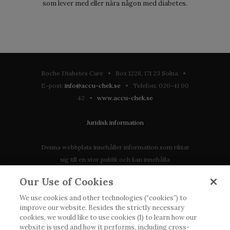
som lever med eller nära någon med diabetes.
Roche Diabetes Care • Box 1228, 171 23 Solna •
E-post:
info@accu-chek.se
• Telefon: 020-41 00
42 •
www.accu-chek.se
Juridisk information
Denna webbplats innehåller information som riktar
sig till en stor publik och kan innehålla
produktdetaljer eller information som annars inte är
Our Use of Cookies
tillgänglig eller giltig i ditt land. Vänligen observera
att vi inte tar något ansvar för information som
We use cookies and other technologies (“cookies”) to
improve our website. Besides the strictly necessary
eventuellt inte uppfyller någon gällande rättslig
cookies, we would like to use cookies (1) to learn how our
process, förordning, registrering eller användning i
website is used and how it performs, including cross-