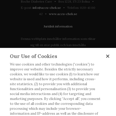
Roche Diabetes Care • Box 1228, 171 23 Solna •
E-post:
info@accu-chek.se
• Telefon: 020-41 00
42 •
www.accu-chek.se
Juridisk information
Denna webbplats innehåller information som riktar
sig till en stor publik och kan innehålla
produktdetaljer eller information som annars inte är
Our Use of Cookies
tillgänglig eller giltig i ditt land. Vänligen observera
att vi inte tar något ansvar för information som
We use cookies and other technologies (“cookies”) to
improve our website. Besides the strictly necessary
eventuellt inte uppfyller någon gällande rättslig
cookies, we would like to use cookies (1) to learn how our
process, förordning, registrering eller användning i
website is used and how it performs, including cross-
landet där du bor.
site statistics, (2) to provide you with additional
functionalities and personalisation (3) to provide you
social media interactions and (4) for targeting and
Roche har inte alltid möjlighet att kvalitetssäkra
marketing purposes. By clicking “Accept all”, you consent
andras inlägg, men kommer att ta bort vilseledande
to the use of all cookies and the corresponding data
eller olämpliga inlägg i möjligaste mån. Vi har inget
processing which may include your browser-
ansvar för innehållet på externa webbplatser som
information and IP-address as well as the disclosure of