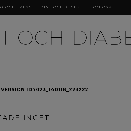
NG OCH HÄLSA
MAT OCH RECEPT
OM OSS
VERSION ID7023_140118_223222
TADE INGET