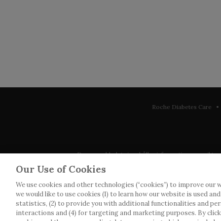
Roche Diabetes Care • 
Denna webbplats innehåller information som riktar sig 
observera att vi inte tar något ansvar för inform
Our Use of Cookies
We use cookies and other technologies (“cookies”) to improve our w
Roche har inte alltid möjlighet att kvalitetssäkra an
we would like to use cookies (1) to learn how our website is used an
webbplatser som det länkas till. Kopiering av mat
statistics, (2) to provide you with additional functionalities and pe
interactions and (4) for targeting and marketing purposes. By clickin