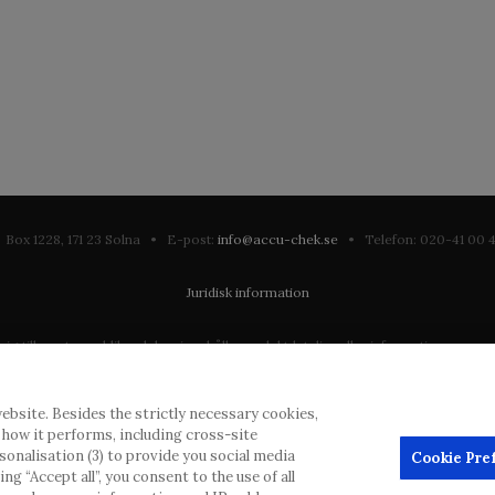
Box 1228, 171 23 Solna • E-post:
info@accu-chek.se
• Telefon: 020-41 00
Juridisk information
till en stor publik och kan innehålla produktdetaljer eller information som annars
ation som eventuellt inte uppfyller någon gällande rättslig process, förordning, 
ebsite. Besides the strictly necessary cookies,
dras inlägg, men kommer att ta bort vilseledande eller olämpliga inlägg i möjliga
d how it performs, including cross-site
erial från denna webbplats för användning någon annanstans är inte tillåtet uta
rsonalisation (3) to provide you social media
Cookie Pre
g “Accept all”, you consent to the use of all
annonsörer, och sådant innehåll är märkt.