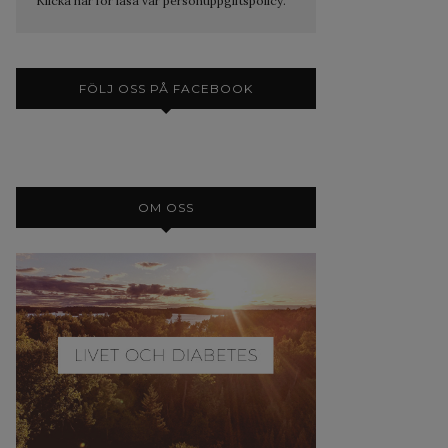
Klicka här för läsa vår personuppgiftspolicy.
FÖLJ OSS PÅ FACEBOOK
OM OSS