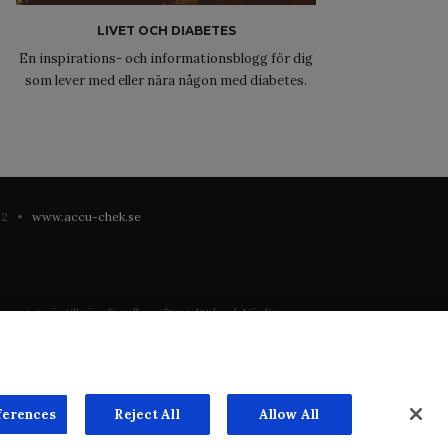
LIVET OCH DIABETES
En inspirations- och informationsblogg för dig
som lever med eller nära någon med diabetes.
 42 •
www.accu-chek.se
 inte är tillgänglig eller giltig i ditt land. Vänligen
registrering eller användning i landet där du bor.
ste mån. Vi har inget ansvar för innehållet på externa
n överenskommelse. Webbplatsen säljer utrymme till
ferences
Reject All
Allow All