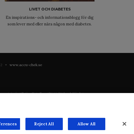
LIVET OCH DIABETES
En inspirations- och informationsblogg för dig
som lever med eller nära någon med diabetes.
 42 •
www.accu-chek.se
 inte är tillgänglig eller giltig i ditt land. Vänligen
registrering eller användning i landet där du bor.
ste mån. Vi har inget ansvar för innehållet på externa
n överenskommelse. Webbplatsen säljer utrymme till
ferences
Reject All
Allow All