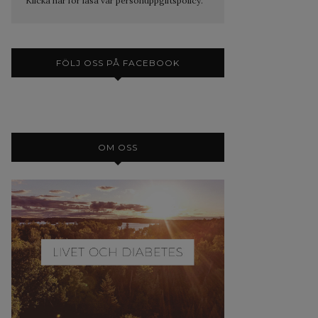
Klicka här för läsa vår personuppgiftspolicy.
FÖLJ OSS PÅ FACEBOOK
OM OSS