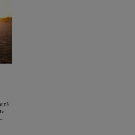
?
ng på
te
i…