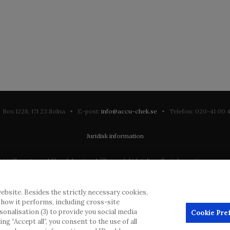
Box 1228, 171 23 Solna • E-post:
info@accu-chek.se
• Telefon: 020-41 00
Juridisk information
till en stor publik och kan innehålla produktdetaljer eller information som annars
ation som eventuellt inte uppfyller någon gällande rättslig process, förordning, 
ebsite. Besides the strictly necessary cookies,
dras inlägg, men kommer att ta bort vilseledande eller olämpliga inlägg i möjliga
d how it performs, including cross-site
erial från denna webbplats för användning någon annanstans är inte tillåtet uta
rsonalisation (3) to provide you social media
Cookie Pre
g “Accept all”, you consent to the use of all
annonsörer, och sådant innehåll är märkt.