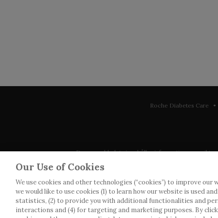
Roche Diabetes Care • 
Denna webbplats innehåller information som riktar sig 
observera att vi inte tar något ansvar för inform
Our Use of Cookies
We use cookies and other technologies (“cookies”) to improve our w
Roche har inte alltid möjlighet att kvalitetssäkra an
we would like to use cookies (1) to learn how our website is used an
webbplatser som det länkas till. Kopiering av mat
statistics, (2) to provide you with additional functionalities and pe
interactions and (4) for targeting and marketing purposes. By clickin