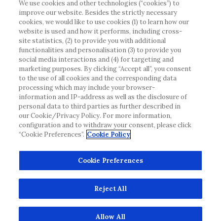
att vi inte tar något ansvar för information som
We use cookies and other technologies (“cookies”) to
improve our website. Besides the strictly necessary
eventuellt inte uppfyller någon gällande rättslig
cookies, we would like to use cookies (1) to learn how our
process, förordning, registrering eller användning i
website is used and how it performs, including cross-
landet där du bor.
site statistics, (2) to provide you with additional
functionalities and personalisation (3) to provide you
social media interactions and (4) for targeting and
Roche har inte alltid möjlighet att kvalitetssäkra
marketing purposes. By clicking “Accept all”, you consent
andras inlägg, men kommer att ta bort vilseledande
to the use of all cookies and the corresponding data
eller olämpliga inlägg i möjligaste mån. Vi har inget
processing which may include your browser-
ansvar för innehållet på externa webbplatser som
information and IP-address as well as the disclosure of
personal data to third parties as further described in
det länkas till. Kopiering av material från denna
our Cookie/Privacy Policy. For more information,
webbplats för användning någon annanstans är inte
configuration and to withdraw your consent, please click
tillåtet utan överenskommelse. Webbplatsen säljer
“Cookie Preferences”.
Cookie Policy
utrymme till annonsörer, och sådant innehåll är
märkt.
Cookie Preferences
Denna webbplats är inte avsedd att rapportera
biverkningar eller produktklagomål. Kontakta
Reject All
kundtjänst för att rapportera en händelse.
www.accu-chek.se
© 2022, Roche Diabetes Care. Med ensamrätt.
Allow All