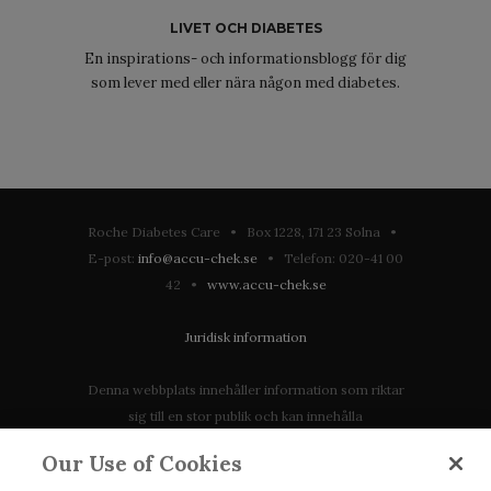
LIVET OCH DIABETES
En inspirations- och informationsblogg för dig
som lever med eller nära någon med diabetes.
Roche Diabetes Care • Box 1228, 171 23 Solna •
E-post:
info@accu-chek.se
• Telefon: 020-41 00
42 •
www.accu-chek.se
Juridisk information
Denna webbplats innehåller information som riktar
sig till en stor publik och kan innehålla
produktdetaljer eller information som annars inte är
Our Use of Cookies
tillgänglig eller giltig i ditt land. Vänligen observera