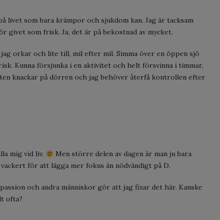
 på livet som bara krämpor och sjukdom kan. Jag är tacksam
r givet som frisk. Ja, det är på bekostnad av mycket.
ag orkar och lite till, mil efter mil. Simma över en öppen sjö
risk. Kunna försjunka i en aktivitet och helt försvinna i timmar,
heten knackar på dörren och jag behöver återfå kontrollen efter
la mig vid liv.
Men större delen av dagen är man ju bara
h vackert för att lägga mer fokus än nödvändigt på D.
 passion och andra människor gör att jag fixar det här. Kanske
lt ofta?