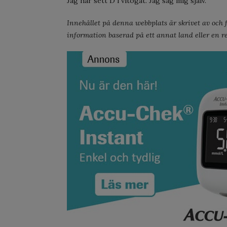
Jag har sett D i vitögat. Jag såg mig själv.
Innehållet på denna webbplats är skrivet av och fö
information baserad på ett annat land eller en re