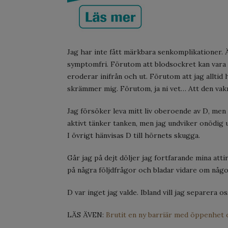
Jag har inte fått märkbara senkomplikationer. Ä
symptomfri. Förutom att blodsockret kan vara
eroderar inifrån och ut. Förutom att jag alltid
skrämmer mig. Förutom, ja ni vet… Att den vak
Jag försöker leva mitt liv oberoende av D, men 
aktivt tänker tanken, men jag undviker onödig 
I övrigt hänvisas D till hörnets skugga.
Går jag på dejt döljer jag fortfarande mina attir
på några följdfrågor och bladar vidare om någ
D var inget jag valde. Ibland vill jag separera 
LÄS ÄVEN:
Brutit en ny barriär med öppenhet 