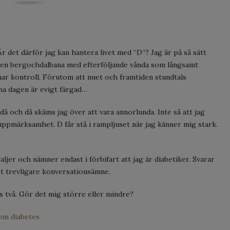
r det därför jag kan hantera livet med “D”? Jag är på så sätt
 en bergochdalbana med efterföljande vånda som långsamt
 har kontroll. Förutom att nuet och framtiden stundtals
na dagen är evigt färgad…
då och då skäms jag över att vara annorlunda. Inte så att jag
uppmärksamhet. D får stå i rampljuset när jag känner mig stark.
aljer och nämner endast i förbifart att jag är diabetiker. Svarar
ot trevligare konversationsämne.
oss två. Gör det mig större eller mindre?
om diabetes