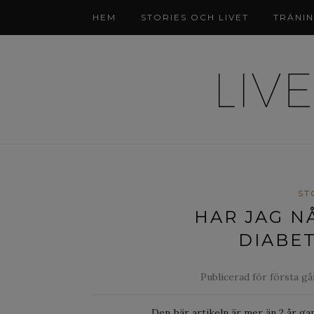
HEM
STORIES OCH LIVET
TRÄNI
ST
HAR JAG N
DIABET
Publicerad för första g
Den här artikeln är mer än 2 år ga