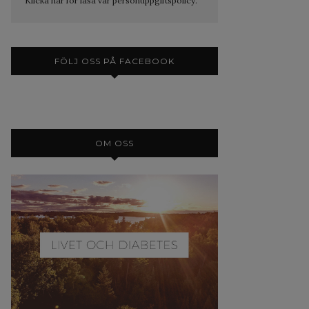
Klicka här för läsa vår personuppgiftspolicy.
FÖLJ OSS PÅ FACEBOOK
OM OSS