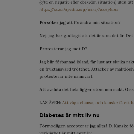
(ofta en negativ eller obekväm situation) utan att 
https://sv.wikipedia.org/wiki/Acceptans
F
örsöker jag att förändra min situation?
Nej, jag har godtagit att det är som det är. Det
P
rotesterar jag mot D?
Jag blir förbannad ibland, får lust att skrika rakt
en fruktansvärd trötthet. Attacker av maktlöshet
protesterar inte nämnvärt.
A
tt avsluta det hela ligger utom min makt. Giss
LÄS ÄVEN:
Att våga chansa, och kanske få ett b
Diabetes är mitt liv nu
Förmodligen accepterar jag alltså D. Kanske för
verklighet är mitt eget liv.