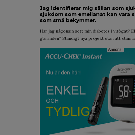
Jag identifierar mig sällan som sju
sjukdom som emellanåt kan vara sa
som små bekymmer.
Har jag någonsin sett min diabetes i vitögat? El
göranden? Ständigt nya projekt utan att stanna