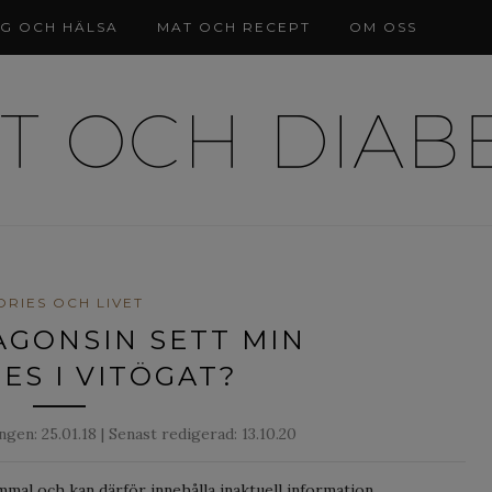
NG OCH HÄLSA
MAT OCH RECEPT
OM OSS
ORIES OCH LIVET
ÅGONSIN SETT MIN
ES I VITÖGAT?
ången:
25.01.18
| Senast redigerad: 13.10.20
mmal och kan därför innehålla inaktuell information