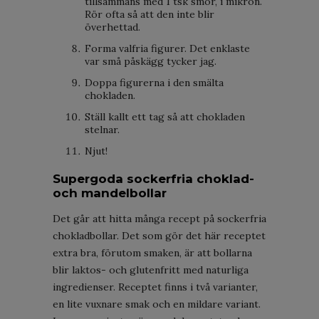
tillsammans med 1 tsk smör, i mikron.
Rör ofta så att den inte blir
överhettad.
Forma valfria figurer. Det enklaste
var små påskägg tycker jag.
Doppa figurerna i den smälta
chokladen.
Ställ kallt ett tag så att chokladen
stelnar.
Njut!
Supergoda sockerfria choklad-
och mandelbollar
Det går att hitta många recept på sockerfria
chokladbollar. Det som gör det här receptet
extra bra, förutom smaken, är att bollarna
blir laktos- och glutenfritt med naturliga
ingredienser. Receptet finns i två varianter,
en lite vuxnare smak och en mildare variant.