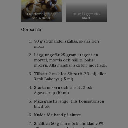
Diabetesringar, ägg
De små äggen blev
och svampar.
finast.
Gör så här:
50 g sötmandel skållas, skalas och
mixas
Lägg ungefär 25 gram i taget i en
mortel, mortla och häll tillbaka i
mixern. Alla mandlar ska blir mortlade.
Tillsätt 2 msk Ica Sötströ (30 ml) eller
3 tsk Bakery+ (15 ml)
Starta mixern och tillsätt 2 tsk
Agavesirap (10 ml)
Mixa ganska länge, tills konsistensen
blivit ok.
Knåda för hand på slutet
Smält ca 50 gram mörk choklad 70%