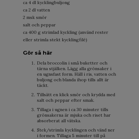
ca 4 dl kycklingbuljong
ca 2 dl vatten
2 msk smör
salt och peppar
ca 400 g strimlad kyckling (använd rester
eller strimla stekt kycklingfilé)
Gör så här
Dela broccolin i små buketter och
tärna stjälken. Lägg alla grönsaker i
en ugnsfast form. Häll i ris, vatten och
buljong och blanda ihop tills allt är
täckt.
Tillsätt en klick smör och krydda med
salt och peppar efter smak.
Tillaga i ugnen i ca 30 minuter tills
grönsakerna är mjuka och riset har
absorberat all vätska.
Stek/strimla kycklingen och vänd ner
i formen. Tillaga 5 minuter till på