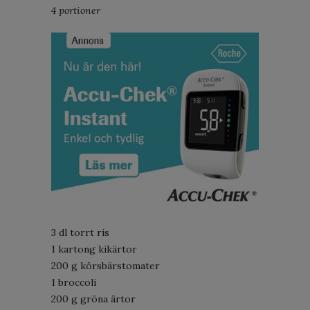
4 portioner
3 dl torrt ris
1 kartong kikärtor
200 g körsbärstomater
1 broccoli
200 g gröna ärtor