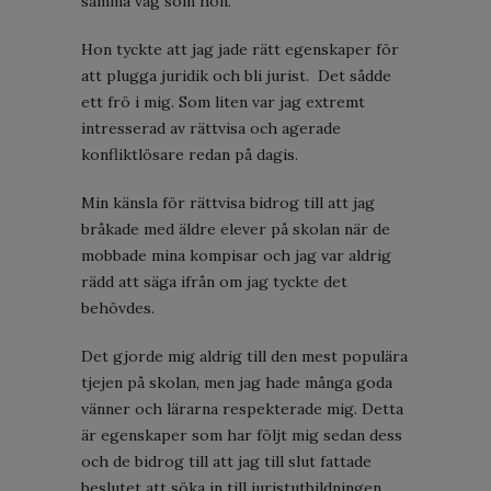
samma väg som hon.
Hon tyckte att jag jade rätt egenskaper för
att plugga juridik och bli jurist. Det sådde
ett frö i mig. Som liten var jag extremt
intresserad av rättvisa och agerade
konfliktlösare redan på dagis.
Min känsla för rättvisa bidrog till att jag
bråkade med äldre elever på skolan när de
mobbade mina kompisar och jag var aldrig
rädd att säga ifrån om jag tyckte det
behövdes.
Det gjorde mig aldrig till den mest populära
tjejen på skolan, men jag hade många goda
vänner och lärarna respekterade mig. Detta
är egenskaper som har följt mig sedan dess
och de bidrog till att jag till slut fattade
beslutet att söka in till juristutbildningen.