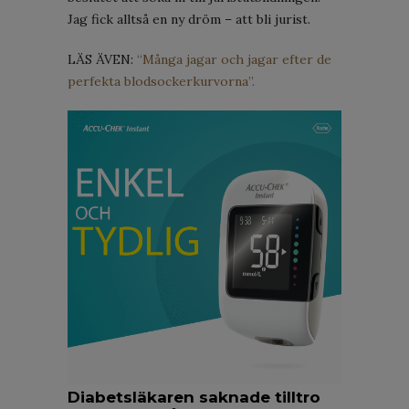
Jag fick alltså en ny dröm – att bli jurist.
LÄS ÄVEN:
“Många jagar och jagar efter de
perfekta blodsockerkurvorna”.
Diabetsläkaren saknade tilltro