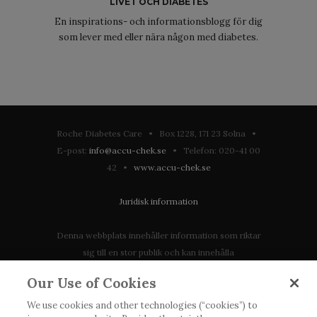
LIVET OCH DIABETES
En inspirations- och informationsblogg för dig
som lever med eller nära någon med diabetes.
Roche Diabetes Care • Box 1228, 171 23 Solna •
E-post:
info@accu-chek.se
• Telefon: 020-41 00
42 •
www.accu-chek.se
Juridisk information
Denna webbplats innehåller information som riktar
sig till en stor publik och kan innehålla
produktdetaljer eller information som annars inte är
Our Use of Cookies
tillgänglig eller giltig i ditt land. Vänligen observera
att vi inte tar något ansvar för information som
We use cookies and other technologies (“cookies”) to