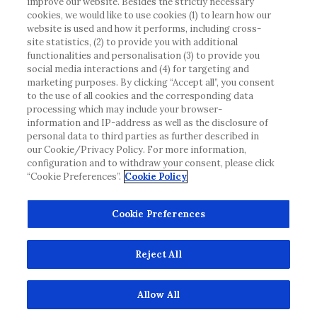
improve our website. Besides the strictly necessary
eventuellt inte uppfyller någon gällande rättslig
cookies, we would like to use cookies (1) to learn how our
process, förordning, registrering eller användning i
website is used and how it performs, including cross-
landet där du bor.
site statistics, (2) to provide you with additional
functionalities and personalisation (3) to provide you
social media interactions and (4) for targeting and
Roche har inte alltid möjlighet att kvalitetssäkra
marketing purposes. By clicking “Accept all”, you consent
andras inlägg, men kommer att ta bort vilseledande
to the use of all cookies and the corresponding data
eller olämpliga inlägg i möjligaste mån. Vi har inget
processing which may include your browser-
information and IP-address as well as the disclosure of
ansvar för innehållet på externa webbplatser som
personal data to third parties as further described in
det länkas till. Kopiering av material från denna
our Cookie/Privacy Policy. For more information,
webbplats för användning någon annanstans är inte
configuration and to withdraw your consent, please click
tillåtet utan överenskommelse. Webbplatsen säljer
“Cookie Preferences”.
Cookie Policy
utrymme till annonsörer, och sådant innehåll är
märkt.
Cookie Preferences
Denna webbplats är inte avsedd att rapportera
biverkningar eller produktklagomål. Kontakta
Reject All
kundtjänst för att rapportera en händelse.
www.accu-chek.se
© 2022, Roche Diabetes Care. Med ensamrätt.
Allow All