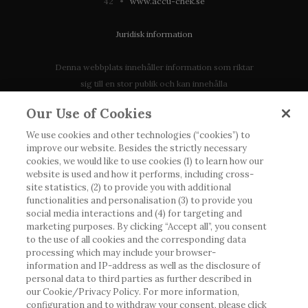
42 •
www.accu-chek.se
Juridisk information
Denna webbplats innehåller information som riktar
sig till en stor publik och kan innehålla
produktdetaljer eller information som annars inte är
Our Use of Cookies
tillgänglig eller giltig i ditt land. Vänligen observera
att vi inte tar något ansvar för information som
We use cookies and other technologies (“cookies”) to
improve our website. Besides the strictly necessary
eventuellt inte uppfyller någon gällande rättslig
cookies, we would like to use cookies (1) to learn how our
process, förordning, registrering eller användning i
website is used and how it performs, including cross-
landet där du bor.
site statistics, (2) to provide you with additional
functionalities and personalisation (3) to provide you
social media interactions and (4) for targeting and
Roche har inte alltid möjlighet att kvalitetssäkra
marketing purposes. By clicking “Accept all”, you consent
andras inlägg, men kommer att ta bort vilseledande
to the use of all cookies and the corresponding data
eller olämpliga inlägg i möjligaste mån. Vi har inget
processing which may include your browser-
information and IP-address as well as the disclosure of
ansvar för innehållet på externa webbplatser som
personal data to third parties as further described in
det länkas till. Kopiering av material från denna
our Cookie/Privacy Policy. For more information,
webbplats för användning någon annanstans är inte
configuration and to withdraw your consent, please click