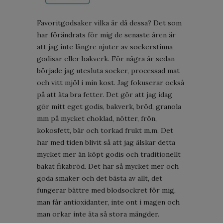
Favoritgodsaker vilka är då dessa? Det som
har förändrats för mig de senaste åren är
att jag inte längre njuter av sockerstinna
godisar eller bakverk. För några år sedan
började jag utesluta socker, processad mat
och vitt mjöl i min kost. Jag fokuserar också
på att äta bra fetter. Det gör att jag idag
gör mitt eget godis, bakverk, bröd, granola
mm på mycket choklad, nötter, frön,
kokosfett, bär och torkad frukt m.m. Det
har med tiden blivit så att jag älskar detta
mycket mer än köpt godis och traditionellt
bakat fikabröd. Det har så mycket mer och
goda smaker och det bästa av allt, det
fungerar bättre med blodsockret för mig,
man får antioxidanter, inte ont i magen och
man orkar inte äta så stora mängder.