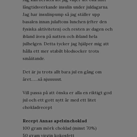
långtidsverkande insulin under juldagarna.
Jag har insulinpump så jag ställer upp
basalen innan julaftons lunchen (efter den
fysiska aktiviteten) och resten av dagen och
ibland även på natten och ibland hela
julhelgen. Detta tycker jag hjälper mig att
hålla ett mer stabilt blodsocker trots
småätande.
Det är ju trots allt bara jul en gång om
året……så njuuuuut.
Vill passa på att önska er alla en riktigt god
jul och ett gott nytt år med ett litet
chokladrecept
Recept Annas apelsinchoklad
100 gram mörk choklad (minst 70%)
50 gram virgin kokosfett