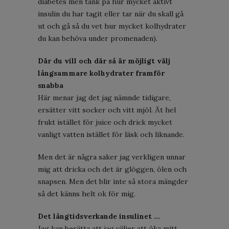
diabetes men tänk på hur mycket aktivt
insulin du har tagit eller tar när du skall gå
ut och gå så du vet hur mycket kolhydrater
du kan behöva under promenaden).
Där du vill och där så är möjligt välj
långsammare kolhydrater framför
snabba
Här menar jag det jag nämnde tidigare,
ersätter vitt socker och vitt mjöl. Ät hel
frukt istället för juice och drick mycket
vanligt vatten istället för läsk och liknande.
Men det är några saker jag verkligen unnar
mig att dricka och det är glöggen, ölen och
snapsen. Men det blir inte så stora mängder
så det känns helt ok för mig.
Det långtidsverkande insulinet …
Jag kan berätta att jag väljer att öka mitt