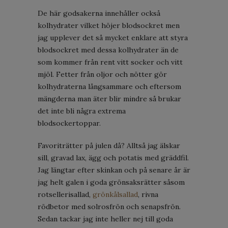
De här godsakerna innehåller också
kolhydrater vilket höjer blodsockret men
jag upplever det så mycket enklare att styra
blodsockret med dessa kolhydrater än de
som kommer från rent vitt socker och vitt
mjöl. Fetter från oljor och nötter gör
kolhydraterna långsammare och eftersom
mängderna man äter blir mindre så brukar
det inte bli några extrema
blodsockertoppar.
Favoriträtter på julen då? Alltså jag älskar
sill, gravad lax, ägg och potatis med gräddfil.
Jag längtar efter skinkan och på senare år är
jag helt galen i goda grönsaksrätter såsom
rotsellerisallad,
grönkålsallad
, rivna
rödbetor med solrosfrön och senapsfrön.
Sedan tackar jag inte heller nej till goda