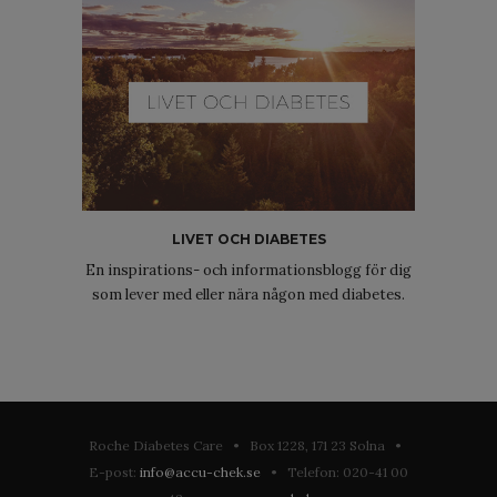
LIVET OCH DIABETES
En inspirations- och informationsblogg för dig
som lever med eller nära någon med diabetes.
Roche Diabetes Care • Box 1228, 171 23 Solna •
E-post:
info@accu-chek.se
• Telefon: 020-41 00