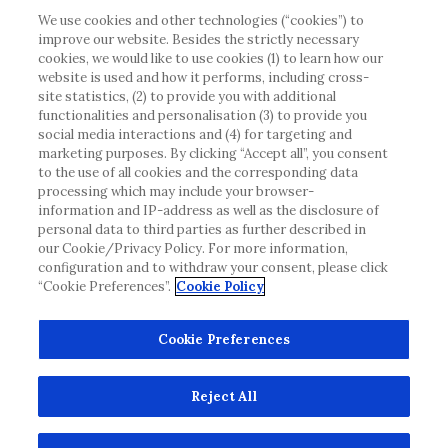
att vi inte tar något ansvar för information som
We use cookies and other technologies (“cookies”) to
improve our website. Besides the strictly necessary
eventuellt inte uppfyller någon gällande rättslig
cookies, we would like to use cookies (1) to learn how our
process, förordning, registrering eller användning i
website is used and how it performs, including cross-
landet där du bor.
site statistics, (2) to provide you with additional
functionalities and personalisation (3) to provide you
social media interactions and (4) for targeting and
Roche har inte alltid möjlighet att kvalitetssäkra
marketing purposes. By clicking “Accept all”, you consent
andras inlägg, men kommer att ta bort vilseledande
to the use of all cookies and the corresponding data
eller olämpliga inlägg i möjligaste mån. Vi har inget
processing which may include your browser-
information and IP-address as well as the disclosure of
ansvar för innehållet på externa webbplatser som
personal data to third parties as further described in
det länkas till. Kopiering av material från denna
our Cookie/Privacy Policy. For more information,
webbplats för användning någon annanstans är inte
configuration and to withdraw your consent, please click
tillåtet utan överenskommelse. Webbplatsen säljer
“Cookie Preferences”.
Cookie Policy
utrymme till annonsörer, och sådant innehåll är
märkt.
Cookie Preferences
Denna webbplats är inte avsedd att rapportera
biverkningar eller produktklagomål. Kontakta
Reject All
kundtjänst för att rapportera en händelse.
www.accu-chek.se