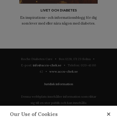
LIVET OCH DIABETES
En inspirations- och informationsblogg för dig
som lever med eller nära någon med diabetes.
Roche Diabetes Care • Box 1228, 171 23 Solna •
E-post:
info@accu-chek.se
• Telefon: 020-41 00
42 •
www.accu-chek.se
Juridisk information
Denna webbplats innehåller information som riktar
sig till en stor publik och kan innehålla
produktdetaljer eller information som annars inte är
Our Use of Cookies
tillgänglig eller giltig i ditt land. Vänligen observera