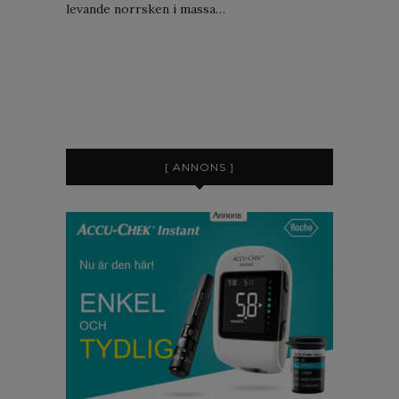
levande norrsken i massa…
[ ANNONS ]