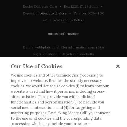
Roche Diabetes Care • Box 1228, 171 23 Solna •
E-post:
info@accu-chek.se
• Telefon: 020-41 00
42 •
www.accu-chek.se
Juridisk information
Denna webbplats innehåller information som riktar
sig till en stor publik och kan innehålla
produktdetaljer eller information som annars inte är
Our Use of Cookies
tillgänglig eller giltig i ditt land. Vänligen observera
att vi inte tar något ansvar för information som
We use cookies and other technologies (“cookies”) to
improve our website. Besides the strictly necessary
eventuellt inte uppfyller någon gällande rättslig
cookies, we would like to use cookies (1) to learn how our
process, förordning, registrering eller användning i
website is used and how it performs, including cross-
landet där du bor.
site statistics, (2) to provide you with additional
functionalities and personalisation (3) to provide you
social media interactions and (4) for targeting and
Roche har inte alltid möjlighet att kvalitetssäkra
marketing purposes. By clicking “Accept all”, you consent
andras inlägg, men kommer att ta bort vilseledande
to the use of all cookies and the corresponding data
eller olämpliga inlägg i möjligaste mån. Vi har inget
processing which may include your browser-