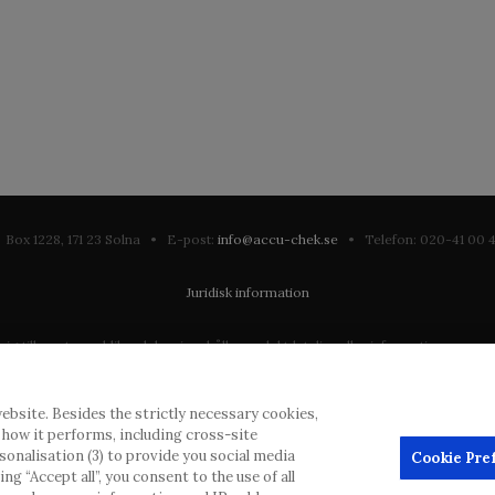
Box 1228, 171 23 Solna • E-post:
info@accu-chek.se
• Telefon: 020-41 00
Juridisk information
till en stor publik och kan innehålla produktdetaljer eller information som annars
ation som eventuellt inte uppfyller någon gällande rättslig process, förordning, 
ebsite. Besides the strictly necessary cookies,
dras inlägg, men kommer att ta bort vilseledande eller olämpliga inlägg i möjliga
d how it performs, including cross-site
erial från denna webbplats för användning någon annanstans är inte tillåtet uta
rsonalisation (3) to provide you social media
Cookie Pre
g “Accept all”, you consent to the use of all
annonsörer, och sådant innehåll är märkt.