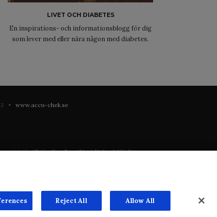
LIVET OCH DIABETES
En inspirations- och informationsblogg för dig
som lever med eller nära någon med diabetes.
 42 •
www.accu-chek.se
 inte är tillgänglig eller giltig i ditt land. Vänligen
registrering eller användning i landet där du bor.
ste mån. Vi har inget ansvar för innehållet på externa
n överenskommelse. Webbplatsen säljer utrymme till
ferences
Reject All
Allow All