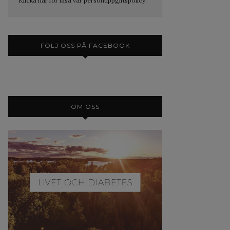
Klicka här för läsa vår personuppgiftspolicy.
FÖLJ OSS PÅ FACEBOOK
OM OSS