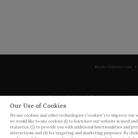
Roche Diabetes Care • 
Denna webbplats innehåller information som riktar sig 
observera att vi inte tar något ansvar för inform
Our Use of Cookies
We use cookies and other technologies (“cookies”) to improve our w
Roche har inte alltid möjlighet att kvalitetssäkra an
we would like to use cookies (1) to learn how our website is used an
webbplatser som det länkas till. Kopiering av mat
statistics, (2) to provide you with additional functionalities and pe
interactions and (4) for targeting and marketing purposes. By clickin