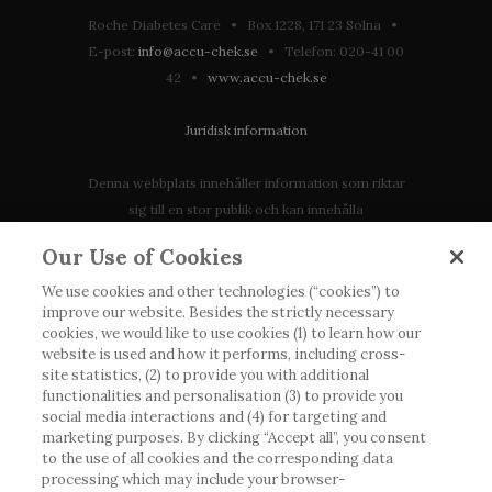
Roche Diabetes Care • Box 1228, 171 23 Solna •
E-post:
info@accu-chek.se
• Telefon: 020-41 00
42 •
www.accu-chek.se
Juridisk information
Denna webbplats innehåller information som riktar
sig till en stor publik och kan innehålla
produktdetaljer eller information som annars inte är
Our Use of Cookies
tillgänglig eller giltig i ditt land. Vänligen observera
att vi inte tar något ansvar för information som
We use cookies and other technologies (“cookies”) to
improve our website. Besides the strictly necessary
eventuellt inte uppfyller någon gällande rättslig
cookies, we would like to use cookies (1) to learn how our
process, förordning, registrering eller användning i
website is used and how it performs, including cross-
landet där du bor.
site statistics, (2) to provide you with additional
functionalities and personalisation (3) to provide you
social media interactions and (4) for targeting and
Roche har inte alltid möjlighet att kvalitetssäkra
marketing purposes. By clicking “Accept all”, you consent
andras inlägg, men kommer att ta bort vilseledande
to the use of all cookies and the corresponding data
eller olämpliga inlägg i möjligaste mån. Vi har inget
processing which may include your browser-