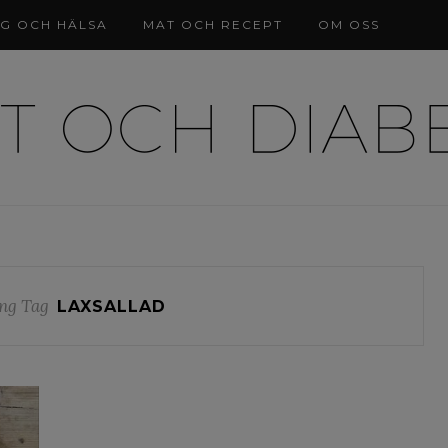
NG OCH HÄLSA
MAT OCH RECEPT
OM OSS
ng Tag
LAXSALLAD