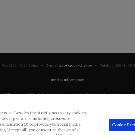
Box 1228, 171 23 Solna • E-post:
info@accu-chek.se
• Telefon: 020-41 00
Juridisk information
till en stor publik och kan innehålla produktdetaljer eller information som annars
ation som eventuellt inte uppfyller någon gällande rättslig process, förordning, 
ebsite. Besides the strictly necessary cookies,
dras inlägg, men kommer att ta bort vilseledande eller olämpliga inlägg i möjliga
d how it performs, including cross-site
erial från denna webbplats för användning någon annanstans är inte tillåtet uta
rsonalisation (3) to provide you social media
Cookie Pre
g “Accept all”, you consent to the use of all
annonsörer, och sådant innehåll är märkt.