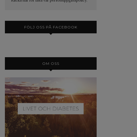
Klicka här för läsa vår personuppgiftspolicy.
FÖLJ OSS PÅ FACEBOOK
OM OSS