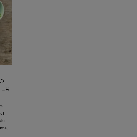
JO
KER
am
el
 du
enna,…