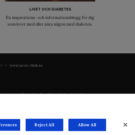
LIVET OCH DIABETES
En inspirations- och informationsblogg för dig
som lever med eller nära någon med diabetes.
 42 •
www.accu-chek.se
 inte är tillgänglig eller giltig i ditt land. Vänligen
registrering eller användning i landet där du bor.
ste mån. Vi har inget ansvar för innehållet på externa
n överenskommelse. Webbplatsen säljer utrymme till
ferences
Reject All
Allow All