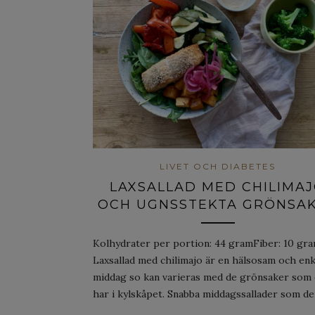
LIVET OCH DIABETES
LAXSALLAD MED CHILIMA
OCH UGNSSTEKTA GRÖNSA
Kolhydrater per portion: 44 gramFiber: 10 gr
Laxsallad med chilimajo är en hälsosam och enk
middag so kan varieras med de grönsaker som
har i kylskåpet. Snabba middagssallader som d