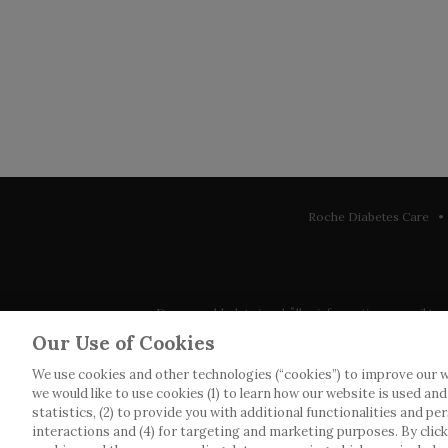
Roche Diabetes Care • 
Denna webbplats innehåller information som riktar sig 
observera att vi inte tar något ansvar för inform
Our Use of Cookies
We use cookies and other technologies (“cookies”) to improve our w
Roche har inte alltid möjlighet att kvalitetssäkra an
we would like to use cookies (1) to learn how our website is used an
webbplatser som det länkas till. Kopiering av mat
statistics, (2) to provide you with additional functionalities and pe
interactions and (4) for targeting and marketing purposes. By clickin