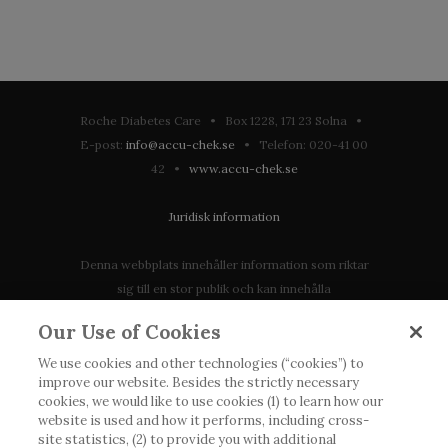
Roche Diabetes Care • Box 1228, 171 23 Solna •
E-post:
info@accu-chek.se
• Telefon: 020-41 00
42 •
www.accu-chek.se
Juridisk information
Denna webbplats innehåller information som riktar
sig till en stor publik och kan innehålla
produktdetaljer eller information som annars inte är
Our Use of Cookies
tillgänglig eller giltig i ditt land. Vänligen observera
att vi inte tar något ansvar för information som
We use cookies and other technologies (“cookies”) to
improve our website. Besides the strictly necessary
eventuellt inte uppfyller någon gällande rättslig
cookies, we would like to use cookies (1) to learn how our
process, förordning, registrering eller användning i
website is used and how it performs, including cross-
landet där du bor.
site statistics, (2) to provide you with additional